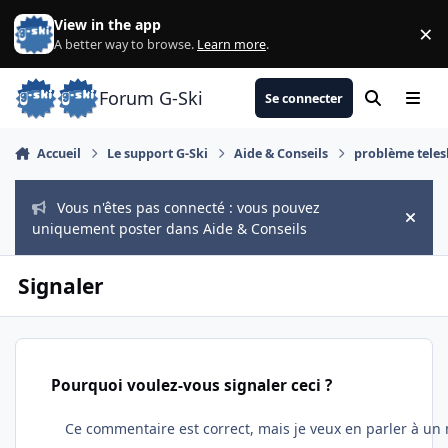
Aller au contenu
View in the app
×
Di
A better way to browse.
Learn more
.
Forum G-Ski
Se connecter
Rechercher
Menu
Accueil
Le support G-Ski
Aide & Conseils
problème teles
Vous n'êtes pas connecté : vous pouvez
Hide
uniquement poster dans Aide & Conseils
Signaler
Pourquoi voulez-vous signaler ceci ?