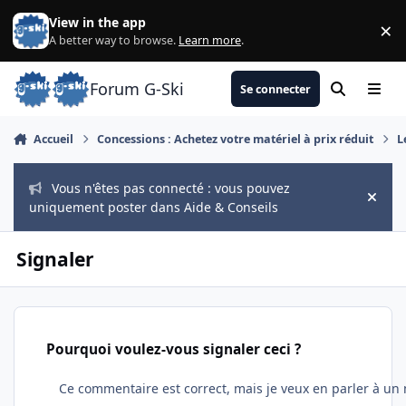
Aller au contenu
View in the app
×
Di
A better way to browse.
Learn more
.
Forum G-Ski
Se connecter
Rechercher
Menu
Accueil
Concessions : Achetez votre matériel à prix réduit
L
Vous n'êtes pas connecté : vous pouvez
Hide
uniquement poster dans Aide & Conseils
Signaler
Pourquoi voulez-vous signaler ceci ?