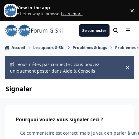
Aller au contenu
View in the app
×
Di
A better way to browse.
Learn more
.
Forum G-Ski
Se connecter
Rechercher
Menu
Accueil
Le support G-Ski
Problèmes & bugs
Problèmes r
Vous n'êtes pas connecté : vous pouvez
Hide
uniquement poster dans Aide & Conseils
Signaler
Pourquoi voulez-vous signaler ceci ?