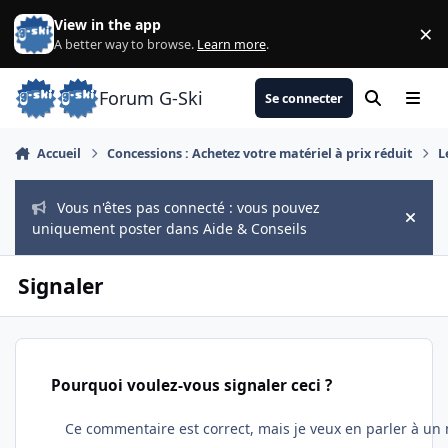
Aller au contenu
View in the app
×
Di
A better way to browse.
Learn more
.
Forum G-Ski
Se connecter
Rechercher
Menu
Accueil
Concessions : Achetez votre matériel à prix réduit
L
Vous n'êtes pas connecté : vous pouvez
Hide
uniquement poster dans Aide & Conseils
Signaler
Pourquoi voulez-vous signaler ceci ?