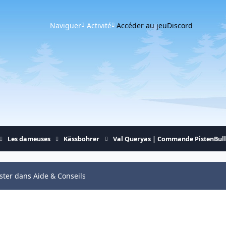
Naviguer
Activité
Accéder au jeu
Discord
Les dameuses
Kässbohrer
Val Queryas | Commande PistenBull
ster dans Aide & Conseils