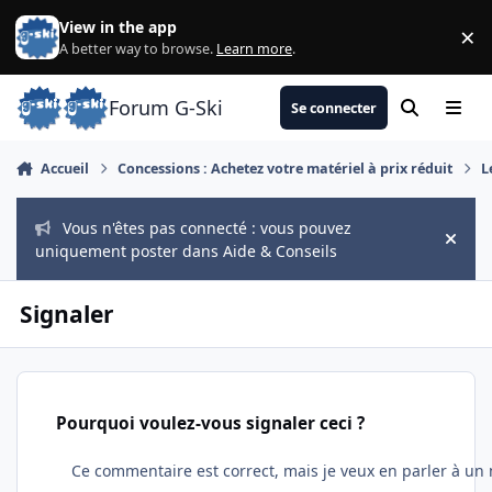
Aller au contenu
View in the app
×
Di
A better way to browse.
Learn more
.
Forum G-Ski
Se connecter
Rechercher
Menu
Accueil
Concessions : Achetez votre matériel à prix réduit
L
Vous n'êtes pas connecté : vous pouvez
Hide
uniquement poster dans Aide & Conseils
Signaler
Pourquoi voulez-vous signaler ceci ?