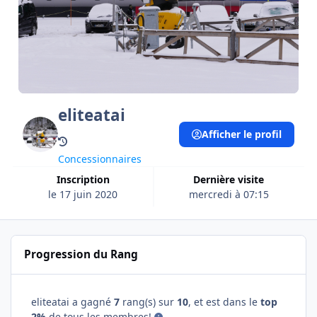
eliteatai
Afficher le profil
Concessionnaires
Inscription
Dernière visite
le 17 juin 2020
mercredi à 07:15
Progression du Rang
eliteatai a gagné
7
rang(s) sur
10
, et est dans le
top
2%
de tous les membres!