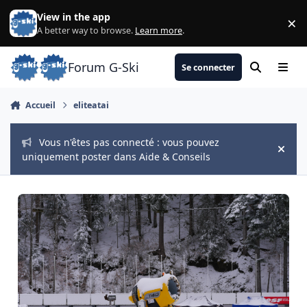
Aller au contenu
View in the app
×
Di
A better way to browse.
Learn more
.
Forum G-Ski
Se connecter
Rechercher
Menu
Accueil
eliteatai
Vous n'êtes pas connecté : vous pouvez
Hide
uniquement poster dans Aide & Conseils