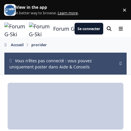
Aller au contenu
View in the app
×
Di
A better way to browse.
Learn more
.
Forum G-Ski
Se connecter
Rechercher
Menu
Accueil
prorider
Vous n'êtes pas connecté : vous pouvez
Hide
uniquement poster dans Aide & Conseils