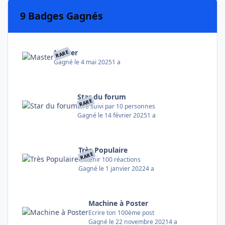
9 Badges Gagnés
Master
RARE
Gagné
le 4 mai 2025
1 a
Star du forum
RARE
Etre suivi par 10 personnes
Gagné
le 14 février 2025
1 a
Très Populaire
RARE
Obtenir 100 réactions
Gagné
le 1 janvier 2022
4 a
Machine à Poster
Ecrire ton 100ème post
Gagné
le 22 novembre 2021
4 a