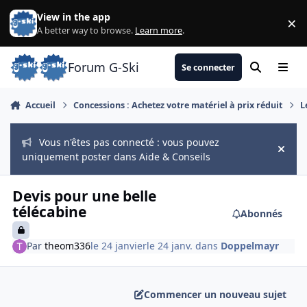
Aller au contenu
View in the app
×
Di
A better way to browse.
Learn more
.
Forum G-Ski
Se connecter
Rechercher
Menu
Accueil
Concessions : Achetez votre matériel à prix réduit
L
Vous n'êtes pas connecté : vous pouvez
Hide
uniquement poster dans Aide & Conseils
Devis pour une belle
télécabine
Abonnés
Par
theom336
le 24 janvier
le 24 janv.
dans
Doppelmayr
Commencer un nouveau sujet