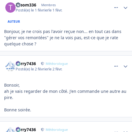
theom336
Membres
Posté(e)
le 1 février
le 1 févr.
AUTEUR
Bonjour, je ne crois pas l'avoir reçue non... en tout cas dans
"gérer vos remontées" je ne la vois pas, est-ce que je rate
quelque chose ?
comment_28048
Author stats
Perry7436
Météorologue
Posté(e)
le 2 février
le 2 févr.
Bonsoir,
ah je vais regarder de mon côté. J'en commande une autre au
pire.
Bonne soirée.
comment_28072
Author stats
Perry7436
Météorologue