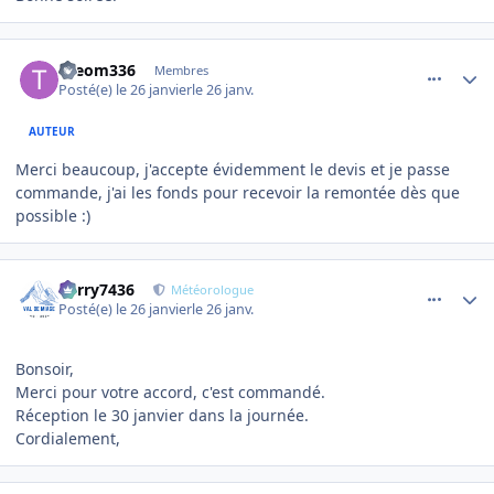
comment_27854
Author stats
theom336
Membres
Posté(e)
le 26 janvier
le 26 janv.
AUTEUR
Merci beaucoup, j'accepte évidemment le devis et je passe
commande, j'ai les fonds pour recevoir la remontée dès que
possible :)
comment_27874
Author stats
Perry7436
Météorologue
Posté(e)
le 26 janvier
le 26 janv.
Bonsoir,
Merci pour votre accord, c'est commandé.
Réception le 30 janvier dans la journée.
Cordialement,
comment_27975
Author stats