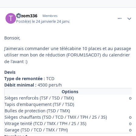
comment_27801
Author stats
theom336
Membres
Posté(e)
le 24 janvier
le 24 janv.
Bonsoir,
J'aimerais commander une télécabine 10 places et au passage
utiliser mon bon de réduction (
du calendrier
FORUM15ACD7)
de l'avant :)
Devis
Type de remontée :
TCD
Débit minimal :
4500 pers/h
Options
Sièges renforcés (TSF / TSD / TMX)
oui
Tapis d'embarquement (TSF / TSD)
Bulles de protection (TSD / TMX)
Sièges chauffants (TSD / TCD / TMX / TPH / 2S / 3S)
oui
Vitrage teinté (TCD / TMX / TPH / 2S / 3S)
oui
Garage (TSD / TCD / TMX / TPH)
oui