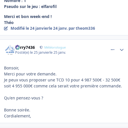
Nombre : 1
Pseudo sur le jeu : elfarofil
Merci et bon week-end !
Théo
Modifié
le 24 janvier
le 24 janv.
par theom336
comment_27841
Author stats
Perry7436
Météorologue
Posté(e)
le 25 janvier
le 25 janv.
Bonsoir,
Merci pour votre demande.
Je peux vous proposer une TCD 10 pour 4 987 500€ - 32 500€
soit 4 955 000€ comme cela serait votre première commande.
Qu'en pensez-vous ?
Bonne soirée.
Cordialement,