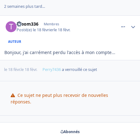
2 semaines plus tard...
comment_28385
Author stats
theom336
Membres
Posté(e)
le 18 février
le 18 févr.
AUTEUR
Bonjour, j'ai carrément perdu l'accès à mon compte...
le 18 févr.
le 18 févr.
Perry7436
a verrouillé ce sujet
Ce sujet ne peut plus recevoir de nouvelles
réponses.
Abonnés