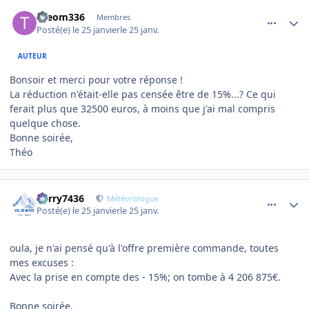
comment_27843
Author stats
theom336
Membres
Posté(e)
le 25 janvier
le 25 janv.
AUTEUR
Bonsoir et merci pour votre réponse !
La réduction n'était-elle pas censée être de 15%...? Ce qui
ferait plus que 32500 euros, à moins que j'ai mal compris
quelque chose.
Bonne soirée,
Théo
comment_27845
Author stats
Perry7436
Météorologue
Posté(e)
le 25 janvier
le 25 janv.
oula, je n'ai pensé qu'à l'offre première commande, toutes
mes excuses :
Avec la prise en compte des - 15%; on tombe à 4 206 875€.
Bonne soirée.