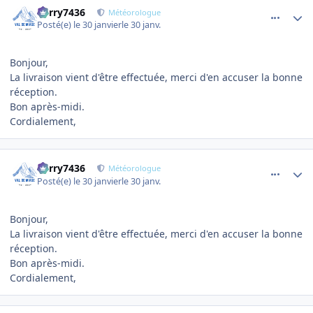
Perry7436
Météorologue
Posté(e)
le 30 janvier
le 30 janv.
Bonjour,
La livraison vient d'être effectuée, merci d'en accuser la bonne
réception.
Bon après-midi.
Cordialement,
comment_27976
Author stats
Perry7436
Météorologue
Posté(e)
le 30 janvier
le 30 janv.
Bonjour,
La livraison vient d'être effectuée, merci d'en accuser la bonne
réception.
Bon après-midi.
Cordialement,
comment_28004
Author stats