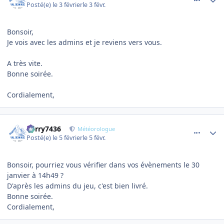
Posté(e)
le 3 février
le 3 févr.
Bonsoir,
Je vois avec les admins et je reviens vers vous.
A très vite.
Bonne soirée.
Cordialement,
comment_28126
Author stats
Perry7436
Météorologue
Posté(e)
le 5 février
le 5 févr.
Bonsoir, pourriez vous vérifier dans vos évènements le 30
janvier à 14h49 ?
D'après les admins du jeu, c'est bien livré.
Bonne soirée.
Cordialement,