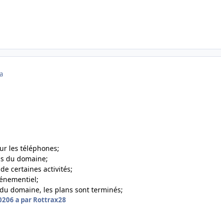
a
our les téléphones;
ns du domaine;
de certaines activités;
vénementiel;
du domaine, les plans sont terminés;
2020
6 a
par Rottrax28