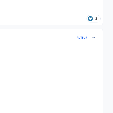
2
comment_278
AUTEUR