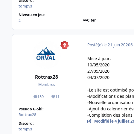
Discord:
tompvs
Niveau en jeu:
Citer
2
Posté(e)
le 21 juin 2020
6 
Mise à jour:
10/05/2020
27/05/2020
Rottrax28
04/07/2020
Membres
-Le site est optimisé p
-Modifications des pla
159
11
messages
Réputation
-Nouvelle organisation 
-Ajout du calendrier é
Pseudo G-Ski:
-Complétion des plans 
Rottrax28
Modifié
le 4 juillet 
Discord:
tompvs