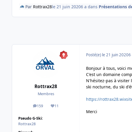
Par
Rottrax28
le 21 juin 2020
6 a
dans
Présentations de
Posté(e)
le 21 juin 2020
6 
Bonjour à tous, voici 
C'est un domaine compl
N'hésitez-pas à visiter 
Rottrax28
ski nocturne, du ski d'é
Membres
https://rottrax28.wixsi
159
11
messages
Réputation
Merci
Pseudo G-Ski:
Rottrax28