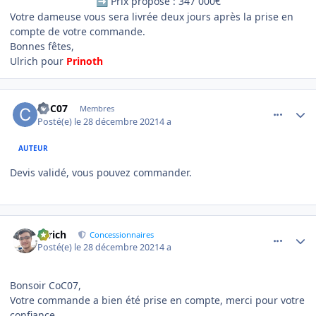
Prix proposé : 347 000€
➡️
Votre dameuse vous sera livrée deux jours après la prise en
compte de votre commande.
Bonnes fêtes,
Ulrich pour
Prinoth
comment_6748
Author stats
CoC07
Membres
Posté(e)
le 28 décembre 2021
4 a
AUTEUR
Devis validé, vous pouvez commander.
comment_6754
Author stats
Ulrich
Concessionnaires
Posté(e)
le 28 décembre 2021
4 a
Bonsoir CoC07,
Votre commande a bien été prise en compte, merci pour votre
confiance.