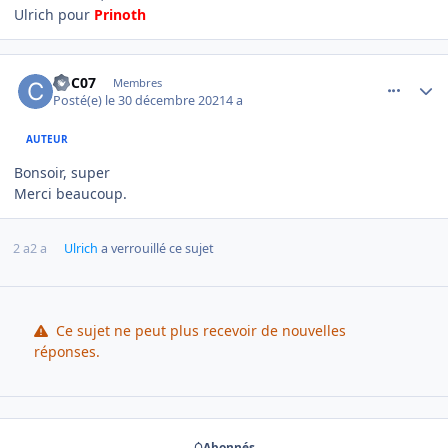
Ulrich pour
Prinoth
comment_6793
Author stats
CoC07
Membres
Posté(e)
le 30 décembre 2021
4 a
AUTEUR
Bonsoir, super
Merci beaucoup.
2 a
2 a
Ulrich
a verrouillé ce sujet
Ce sujet ne peut plus recevoir de nouvelles
réponses.
Abonnés