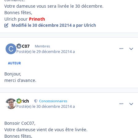
Votre dameuse vous sera livrée le 30 décembre.
Bonnes fêtes,
Ulrich pour
Prinoth
Modifié
le 30 décembre 2021
4 a
par Ulrich
comment_6765
Author stats
CoC07
Membres
Posté(e)
le 29 décembre 2021
4 a
AUTEUR
Bonjour,
merci d'avance.
comment_6791
Author stats
Ulrich
Concessionnaires
Posté(e)
le 30 décembre 2021
4 a
Bonsoir CoC07,
Votre dameuse vient de vous être livrée.
Bonnes fêtes,