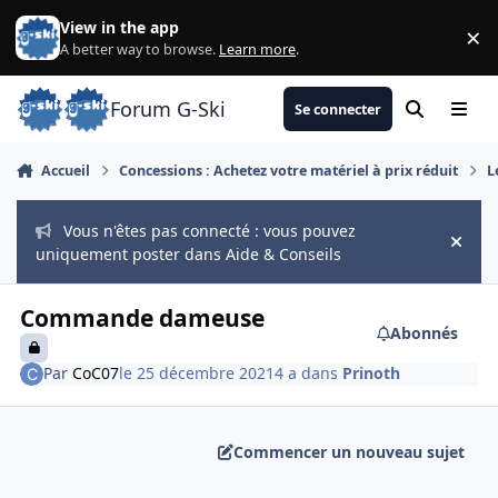
Aller au contenu
View in the app
×
Di
A better way to browse.
Learn more
.
Forum G-Ski
Se connecter
Rechercher
Menu
Accueil
Concessions : Achetez votre matériel à prix réduit
L
Vous n'êtes pas connecté : vous pouvez
Hide
uniquement poster dans Aide & Conseils
Commande dameuse
Abonnés
Par
CoC07
le 25 décembre 2021
4 a
dans
Prinoth
Commencer un nouveau sujet