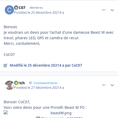
comment_6710
Author stats
CoC07
Membres
Posté(e)
le 25 décembre 2021
4 a
Bonsoir,
Je voudrais un devis pour l'achat d'une dameuse Beast W avec
treuil, phares LED, GPS et caméra de recul.
Merci, cordialement,
CoC07
Modifié
le 25 décembre 2021
4 a
par CoC07
comment_6741
Author stats
Ulrich
Concessionnaires
Posté(e)
le 27 décembre 2021
4 a
Bonsoir CoC07,
Voici votre devis pour une Prinoth Beast W FO
: