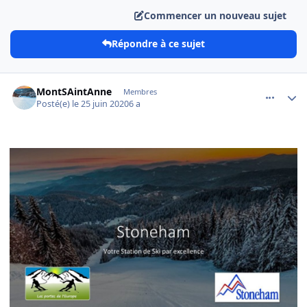
Commencer un nouveau sujet
Répondre à ce sujet
comment_472
Author stats
MontSAintAnne
Membres
Posté(e)
le 25 juin 2020
6 a