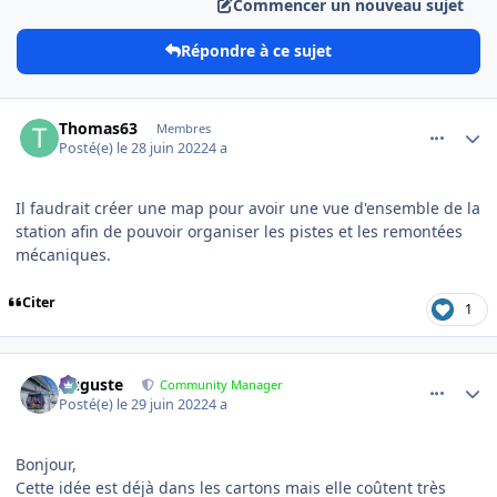
Commencer un nouveau sujet
Répondre à ce sujet
comment_8277
Author stats
Thomas63
Membres
Posté(e)
le 28 juin 2022
4 a
Il faudrait créer une map pour avoir une vue d'ensemble de la
station afin de pouvoir organiser les pistes et les remontées
mécaniques.
Citer
1
comment_8291
Author stats
Auguste
Community Manager
Posté(e)
le 29 juin 2022
4 a
Bonjour,
Cette idée est déjà dans les cartons mais elle coûtent très