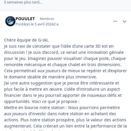
3 semaines plus tard...
comment_13983
Author stats
POUULET
Membres
Posté(e)
le 5 avril 2024
2 a
Chère équipe de G-ski,
Je suis ravi de constater que l’idée d’une carte 3D est en
discussion ! Je suis d’accord, ce serait une innovation géniale
pour le jeu. Imaginez pouvoir visualiser chaque piste, chaque
remontée mécanique et chaque chalet en trois dimensions.
Cela permettrait aux joueurs de mieux se repérer et d’explorer
le domaine skiable de manière plus immersive.
J’ai une autre suggestion que je pense être intéressante et
plus facile à mettre en œuvre. L’idée d’introduire un aspect
financier dans le jeu pourrait apporter de nouveaux défis et
opportunités. Voici ce que je propose :
Mettre en bourse notre station : Nous pourrions permettre
aux joueurs d’investir dans notre station en achetant des
actions. Plus notre station prospère, plus la valeur des actions
augmenterait. Cela créerait un lien entre la performance de la