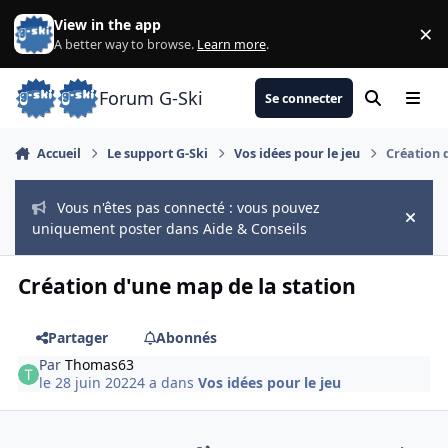
Aller au contenu
View in the app
×
Di
A better way to browse.
Learn more
.
Forum G-Ski
Se connecter
Rechercher
Menu
Accueil
Le support G-Ski
Vos idées pour le jeu
Création 
Vous n'êtes pas connecté : vous pouvez
Hide
uniquement poster dans Aide & Conseils
Création d'une map de la station
Partager
Abonnés
Par
Thomas63
le 28 juin 2022
4 a
dans
Vos idées pour le jeu