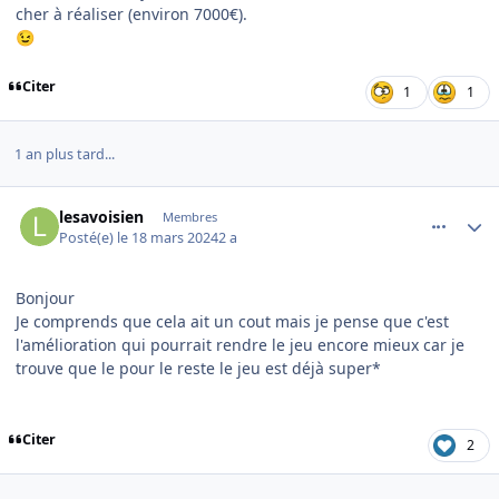
cher à réaliser (environ 7000€).
😉
Citer
1
1
1 an plus tard...
comment_13694
Author stats
lesavoisien
Membres
Posté(e)
le 18 mars 2024
2 a
Bonjour
Je comprends que cela ait un cout mais je pense que c'est
l'amélioration qui pourrait rendre le jeu encore mieux car je
trouve que le pour le reste le jeu est déjà super*
Citer
2