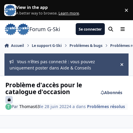
Aller au contenu
View in the app
×
Di
A better way to browse.
Learn more
.
Forum G-Ski
Se connecter
Rechercher
Menu
Accueil
Le support G-Ski
Problèmes & bugs
Problèmes r
Vous n'êtes pas connecté : vous pouvez
Hide
uniquement poster dans Aide & Conseils
Problème d'accès pour le
catalogue d'occasion
Abonnés
Par
Thomas63
le 28 juin 2022
4 a
dans
Problèmes résolus
comment_8278
Author stats