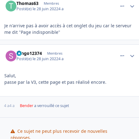
Thomas63
Membres
Posté(e)
le 28 juin 2022
4 a
Je n'arrive pas à avoir accès à cet onglet du jeu car le serveur
me dit "Page indisponible"
comment_8281
Author stats
sango12374
Membres
Posté(e)
le 28 juin 2022
4 a
Salut,
passe par la V3, cette page et pas réalisé encore.
4 a
4 a
Bender
a verrouillé ce sujet
Ce sujet ne peut plus recevoir de nouvelles
réponses.