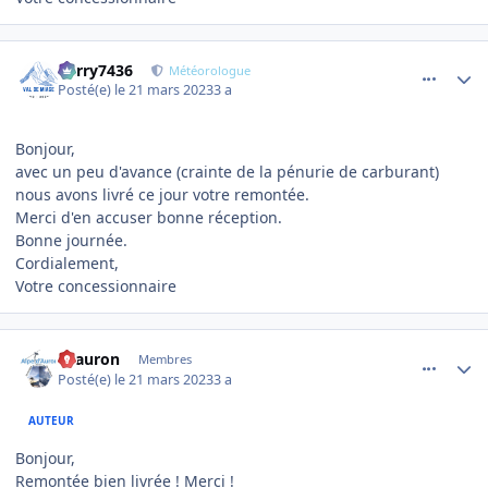
comment_10459
Author stats
Perry7436
Météorologue
Posté(e)
le 21 mars 2023
3 a
Bonjour,
avec un peu d'avance (crainte de la pénurie de carburant)
nous avons livré ce jour votre remontée.
Merci d'en accuser bonne réception.
Bonne journée.
Cordialement,
Votre concessionnaire
comment_10463
Author stats
cdauron
Membres
Posté(e)
le 21 mars 2023
3 a
AUTEUR
Bonjour,
Remontée bien livrée ! Merci !