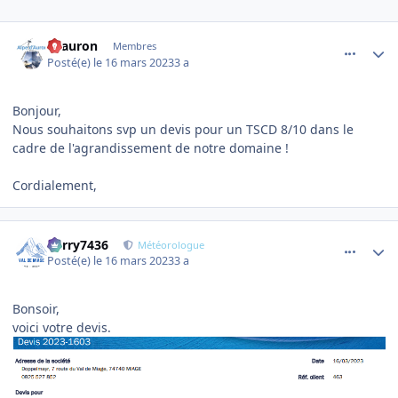
comment_10410
Author stats
cdauron
Membres
Posté(e)
le 16 mars 2023
3 a
Bonjour,
Nous souhaitons svp un devis pour un TSCD 8/10 dans le
cadre de l'agrandissement de notre domaine !
Cordialement,
comment_10412
Author stats
Perry7436
Météorologue
Posté(e)
le 16 mars 2023
3 a
Bonsoir,
voici votre devis.