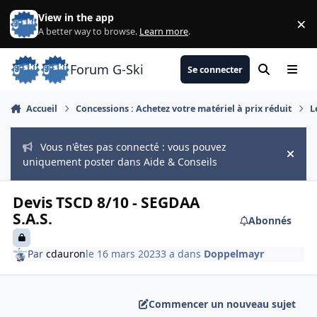
Aller au contenu
View in the app
×
Di
A better way to browse.
Learn more
.
Forum G-Ski
Se connecter
Rechercher
Menu
Accueil
Concessions : Achetez votre matériel à prix réduit
L
Vous n'êtes pas connecté : vous pouvez
Hide
uniquement poster dans Aide & Conseils
Devis TSCD 8/10 - SEGDAA
S.A.S.
Abonnés
Par
cdauron
le 16 mars 2023
3 a
dans
Doppelmayr
Commencer un nouveau sujet