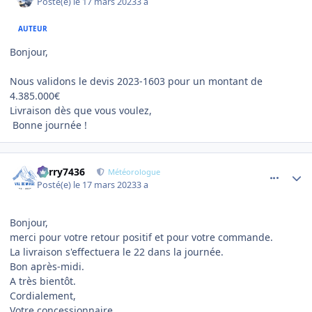
Posté(e)
le 17 mars 2023
3 a
AUTEUR
Bonjour,
Nous validons le devis 2023-1603 pour un montant de
4.385.000€
Livraison dès que vous voulez,
Bonne journée !
comment_10421
Author stats
Perry7436
Météorologue
Posté(e)
le 17 mars 2023
3 a
Bonjour,
merci pour votre retour positif et pour votre commande.
La livraison s'effectuera le 22 dans la journée.
Bon après-midi.
A très bientôt.
Cordialement,
Votre concessionnaire