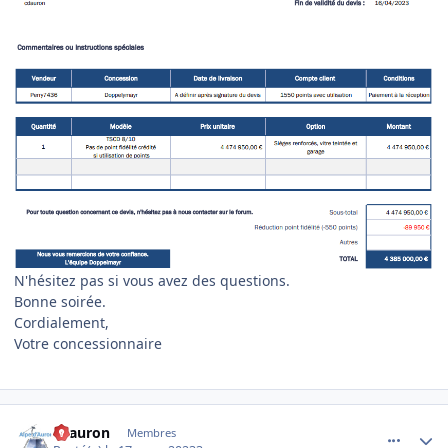
N'hésitez pas si vous avez des questions.
Bonne soirée.
Cordialement,
Votre concessionnaire
comment_10419
Author stats
cdauron
Membres