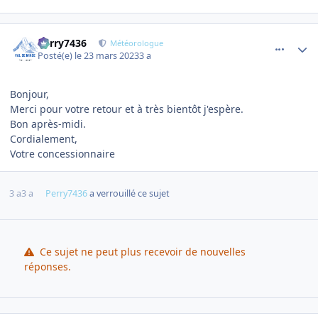
comment_10474
Author stats
Perry7436
Météorologue
Posté(e)
le 23 mars 2023
3 a
Bonjour,
Merci pour votre retour et à très bientôt j'espère.
Bon après-midi.
Cordialement,
Votre concessionnaire
3 a
3 a
Perry7436
a verrouillé ce sujet
Ce sujet ne peut plus recevoir de nouvelles
réponses.