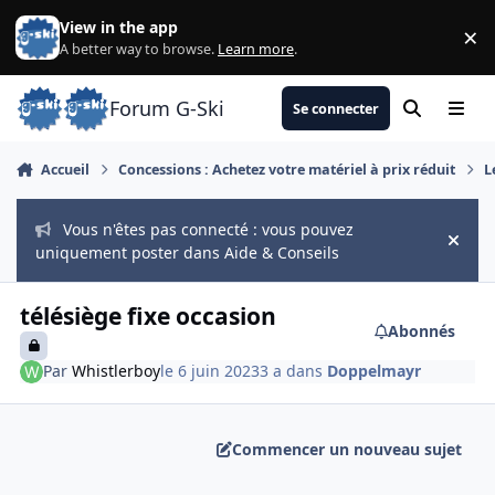
Aller au contenu
View in the app
×
Di
A better way to browse.
Learn more
.
Forum G-Ski
Se connecter
Rechercher
Menu
Accueil
Concessions : Achetez votre matériel à prix réduit
L
Vous n'êtes pas connecté : vous pouvez
Hide
uniquement poster dans Aide & Conseils
télésiège fixe occasion
Abonnés
Par
Whistlerboy
le 6 juin 2023
3 a
dans
Doppelmayr
Commencer un nouveau sujet