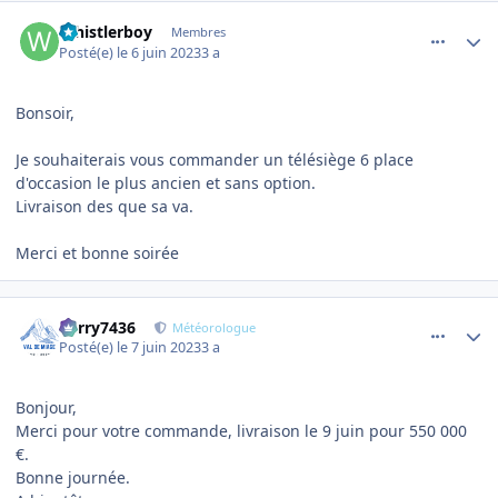
comment_10970
Author stats
Whistlerboy
Membres
Posté(e)
le 6 juin 2023
3 a
Bonsoir,
Je souhaiterais vous commander un télésiège 6 place
d'occasion le plus ancien et sans option.
Livraison des que sa va.
Merci et bonne soirée
comment_10977
Author stats
Perry7436
Météorologue
Posté(e)
le 7 juin 2023
3 a
Bonjour,
Merci pour votre commande, livraison le 9 juin pour 550 000
€.
Bonne journée.