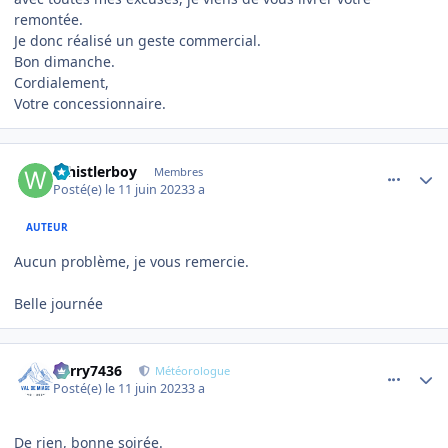
remontée.
Je donc réalisé un geste commercial.
Bon dimanche.
Cordialement,
Votre concessionnaire.
comment_11006
Author stats
Whistlerboy
Membres
Posté(e)
le 11 juin 2023
3 a
AUTEUR
Aucun problème, je vous remercie.
Belle journée
comment_11009
Author stats
Perry7436
Météorologue
Posté(e)
le 11 juin 2023
3 a
De rien, bonne soirée.