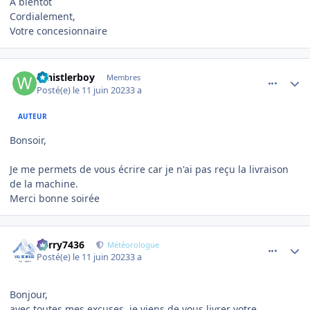
A bientôt
Cordialement,
Votre concesionnaire
comment_11003
Author stats
Whistlerboy
Membres
Posté(e)
le 11 juin 2023
3 a
AUTEUR
Bonsoir,
Je me permets de vous écrire car je n'ai pas reçu la livraison
de la machine.
Merci bonne soirée
comment_11004
Author stats
Perry7436
Météorologue
Posté(e)
le 11 juin 2023
3 a
Bonjour,
avec toutes mes excuses, je viens de vous livrer votre