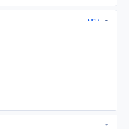
comment_118
AUTEUR
comment_118