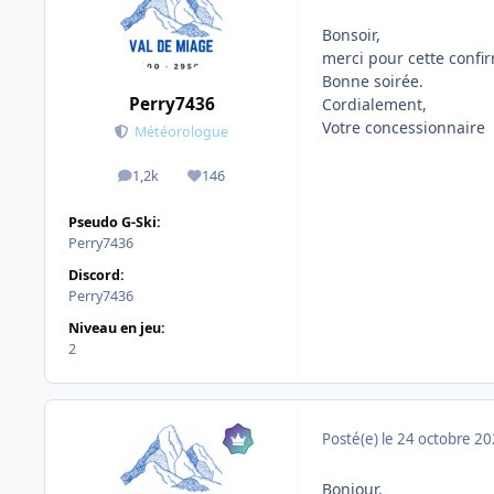
Bonsoir,
merci pour cette confir
Bonne soirée.
Perry7436
Cordialement,
Votre concessionnaire
Météorologue
1,2k
146
messages
Réputation
Pseudo G-Ski:
Perry7436
Discord:
Perry7436
Niveau en jeu:
2
Posté(e)
le 24 octobre 2
Bonjour,