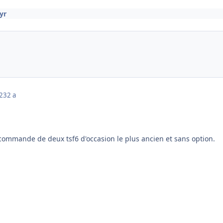
yr
023
2 a
 commande de deux tsf6 d'occasion le plus ancien et sans option.