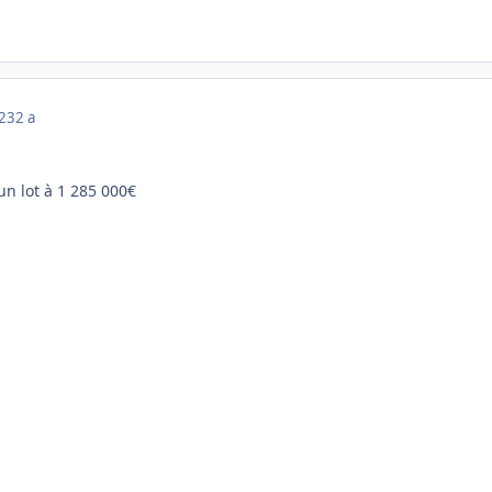
023
2 a
un lot à 1 285 000€