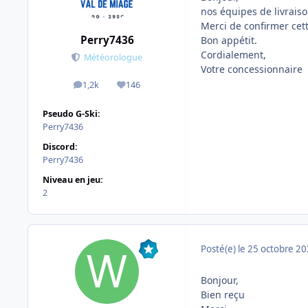
nos équipes de livrais
Merci de confirmer cett
Perry7436
Bon appétit.
Cordialement,
Météorologue
Votre concessionnaire
1,2k
146
messages
Réputation
Pseudo G-Ski:
Perry7436
Discord:
Perry7436
Niveau en jeu:
2
Posté(e)
le 25 octobre 2
Bonjour,
Bien reçu