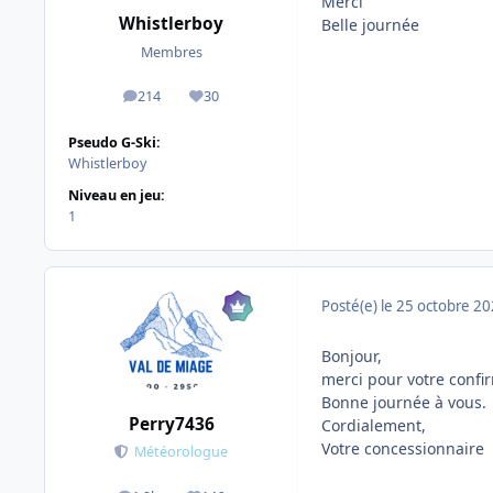
Merci
Whistlerboy
Belle journée
Membres
214
30
messages
Réputation
Pseudo G-Ski:
Whistlerboy
Niveau en jeu:
1
Posté(e)
le 25 octobre 2
Bonjour,
merci pour votre confi
Bonne journée à vous.
Perry7436
Cordialement,
Votre concessionnaire
Météorologue