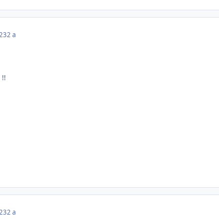
023
2 a
!!
023
2 a