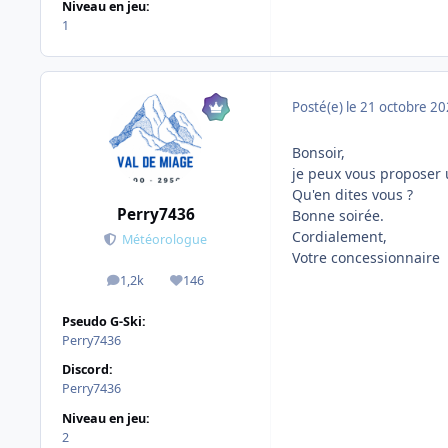
Niveau en jeu:
1
Posté(e)
le 21 octobre 2
Bonsoir,
je peux vous proposer 
Qu'en dites vous ?
Perry7436
Bonne soirée.
Cordialement,
Météorologue
Votre concessionnaire
1,2k
146
messages
Réputation
Pseudo G-Ski:
Perry7436
Discord:
Perry7436
Niveau en jeu:
2