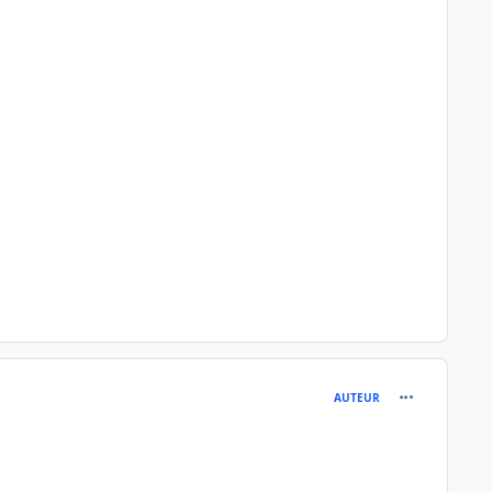
comment_118
AUTEUR