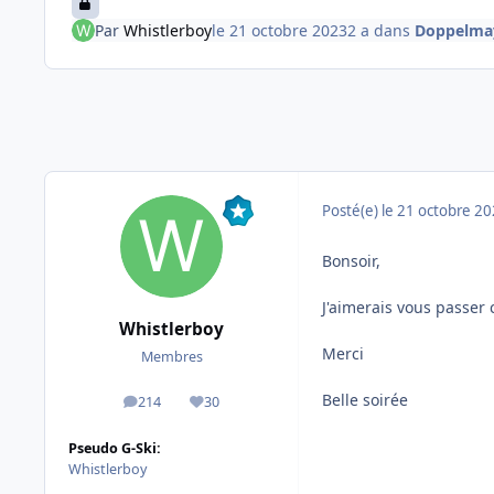
Par
Whistlerboy
le 21 octobre 2023
2 a
dans
Doppelma
Posté(e)
le 21 octobre 2
Bonsoir,
J'aimerais vous passer
Whistlerboy
Merci
Membres
Belle soirée
214
30
messages
Réputation
Pseudo G-Ski:
Whistlerboy