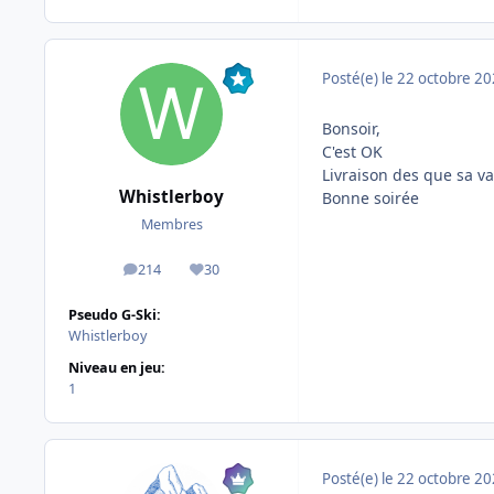
Posté(e)
le 22 octobre 2
Bonsoir,
C'est OK
Livraison des que sa va 
Whistlerboy
Bonne soirée
Membres
214
30
messages
Réputation
Pseudo G-Ski:
Whistlerboy
Niveau en jeu:
1
Posté(e)
le 22 octobre 2