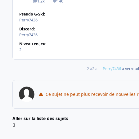
1,2k
146
messages
Réputation
Pseudo G-Ski:
Perry7436
Discord:
Perry7436
Niveau en jeu:
2
2 a
2 a
Perry7436
a verrouil
Ce sujet ne peut plus recevoir de nouvelles 
Aller sur la liste des sujets