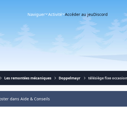
Naviguer
Activité
Accéder au jeu
Discord
Les remontées mécaniques
Doppelmayr
télésiège fixe occasio
oster dans Aide & Conseils