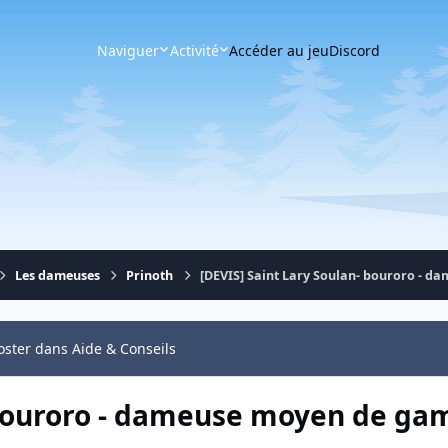
Naviguer
Activité
Accéder au jeu
Discord
Les dameuses
Prinoth
[DEVIS] Saint Lary Soulan- bouroro - 
oster dans Aide & Conseils
- bouroro - dameuse moyen de g