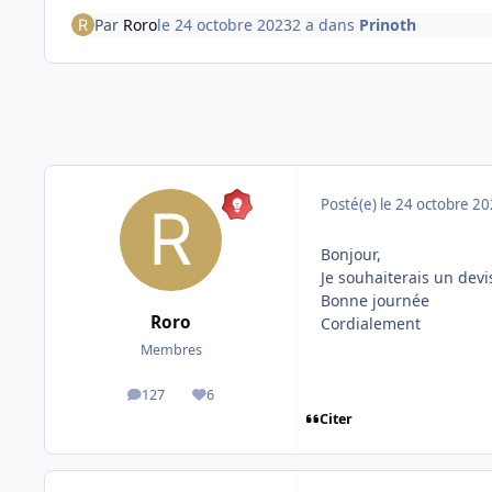
Par
Roro
le 24 octobre 2023
2 a
dans
Prinoth
Posté(e)
le 24 octobre 2
Bonjour,
Je souhaiterais un dev
Bonne journée
Roro
Cordialement
Membres
127
6
messages
Réputation
Citer