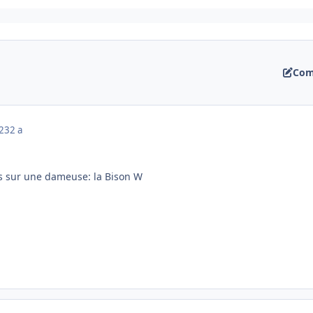
Com
023
2 a
is sur une dameuse: la Bison W