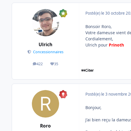
Posté(e)
le 30 octobre 2
Bonsoir Roro,
Votre dameuse vient de 
Cordialement,
Ulrich
Ulrich pour
Prinoth
Concessionnaires
422
35
messages
Réputation
Citer
Posté(e)
le 3 novembre 
Bonjour,
J'ai bien reçu la dameus
Roro