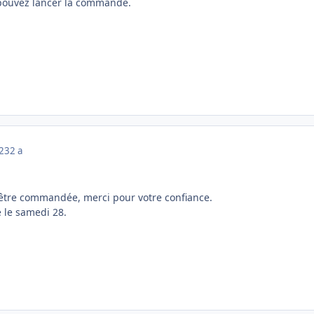
s pouvez lancer la commande.
023
2 a
être commandée, merci pour votre confiance.
e le samedi 28.