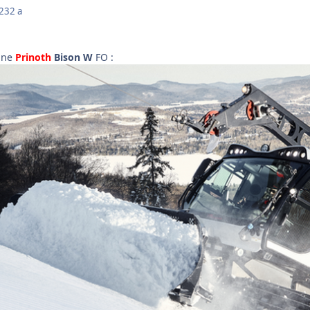
023
2 a
 une
Prinoth
Bison W
FO
: