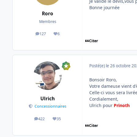
Je valide le devis,vou
Bonne journée
Roro
Membres
127
6
messages
Réputation
Citer
Posté(e)
le 26 octobre 2
Bonsoir Roro,
Votre dameuse vient d'
Celle-ci vous sera livré
Ulrich
Cordialement,
Ulrich pour
Prinoth
Concessionnaires
422
35
messages
Réputation
Citer