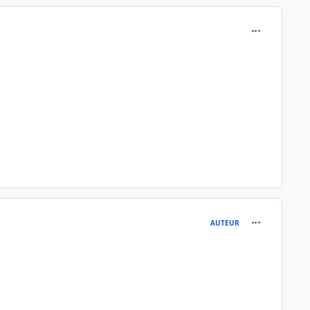
comment_118
comment_119
AUTEUR