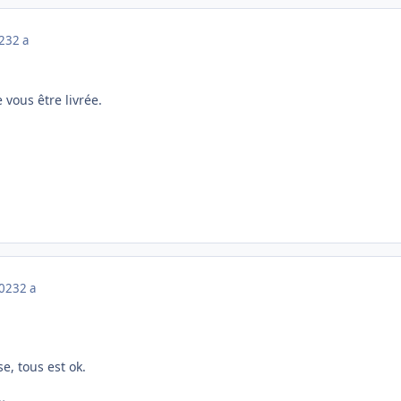
023
2 a
vous être livrée.
2023
2 a
e, tous est ok.