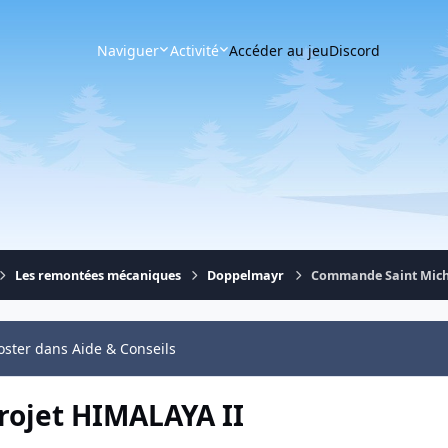
Naviguer
Activité
Accéder au jeu
Discord
Les remontées mécaniques
Doppelmayr
Commande Saint Miche
oster dans Aide & Conseils
rojet HIMALAYA II