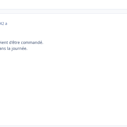
24
2 a
 vient d'être commandé.
ans la journée.