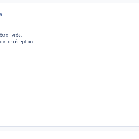
a
tre livrée.
bonne réception.