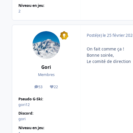
Niveau en jeu:
2
Posté(e)
le 25 février 20
On fait comme ça !
Bonne soirée,
Le comité de direction
Gori
Membres
53
22
messages
Réputation
Pseudo G-Ski:
gori12
Discord:
gori
Niveau en jeu: