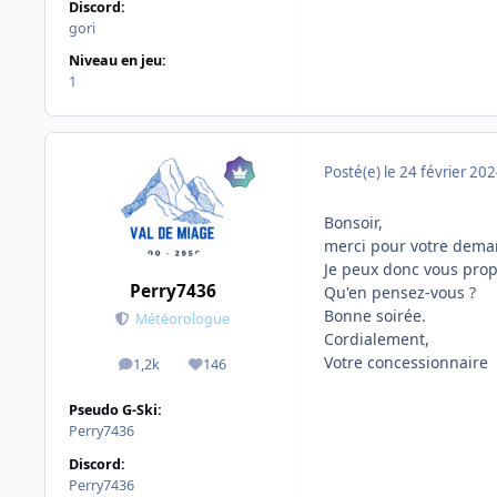
Discord:
gori
Niveau en jeu:
1
Posté(e)
le 24 février 20
Bonsoir,
merci pour votre deman
Je peux donc vous prop
Perry7436
Qu'en pensez-vous ?
Bonne soirée.
Météorologue
Cordialement,
Votre concessionnaire
1,2k
146
messages
Réputation
Pseudo G-Ski:
Perry7436
Discord:
Perry7436