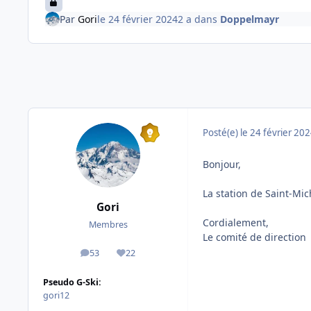
Par
Gori
le 24 février 2024
2 a
dans
Doppelmayr
Posté(e)
le 24 février 20
Bonjour,
La station de Saint-Mic
Gori
Cordialement,
Membres
Le comité de direction
53
22
messages
Réputation
Pseudo G-Ski:
gori12