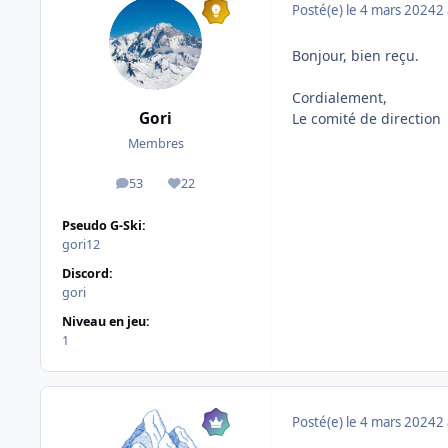
Posté(e)
le 4 mars 2024
2 
Bonjour, bien reçu.
Cordialement,
Gori
Le comité de direction
Membres
53
22
messages
Réputation
Pseudo G-Ski:
gori12
Discord:
gori
Niveau en jeu:
1
Posté(e)
le 4 mars 2024
2 