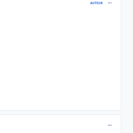
comment_133
AUTEUR
comment_133