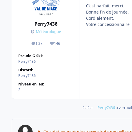
C'est parfait, merci.
Bonne fin de journée.
Cordialement,
Perry7436
Votre concessionnaire
Météorologue
1,2k
146
messages
Réputation
Pseudo G-Ski:
Perry7436
Discord:
Perry7436
Niveau en jeu:
2
2 a
2 a
Perry7436
a verrouil
Ce sujet ne peut plus recevoir de nouvelles 