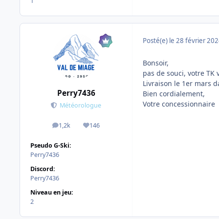
1
Posté(e)
le 28 février 20
Bonsoir,
pas de souci, votre TK
Livraison le 1er mars d
Perry7436
Bien cordialement,
Votre concessionnaire
Météorologue
1,2k
146
messages
Réputation
Pseudo G-Ski:
Perry7436
Discord:
Perry7436
Niveau en jeu:
2