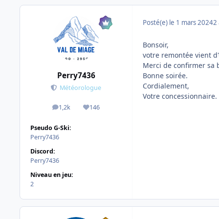
Posté(e)
le 1 mars 2024
2 
Bonsoir,
votre remontée vient d'ê
Merci de confirmer sa 
Perry7436
Bonne soirée.
Cordialement,
Météorologue
Votre concessionnaire.
1,2k
146
messages
Réputation
Pseudo G-Ski:
Perry7436
Discord:
Perry7436
Niveau en jeu:
2