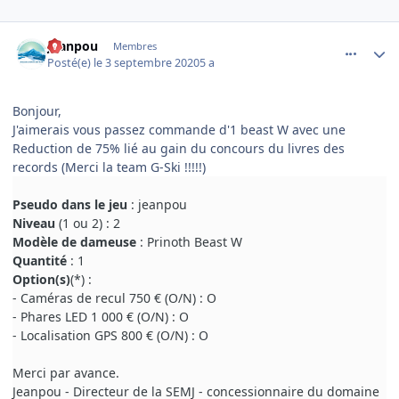
comment_1263
Author stats
Jeanpou
Membres
Posté(e)
le 3 septembre 2020
5 a
Bonjour,
J'aimerais vous passez commande d'1 beast W avec une
Reduction de 75% lié au gain du concours du livres des
records (Merci la team G-Ski !!!!!)
Pseudo dans le jeu
: jeanpou
Niveau
(1 ou 2) : 2
Modèle de dameuse
: Prinoth Beast W
Quantité
: 1
Option(s)
(*) :
- Caméras de recul 750 € (O/N) : O
- Phares LED 1 000 € (O/N) : O
- Localisation GPS 800 € (O/N) : O
Merci par avance.
Jeanpou - Directeur de la SEMJ - concessionnaire du domaine