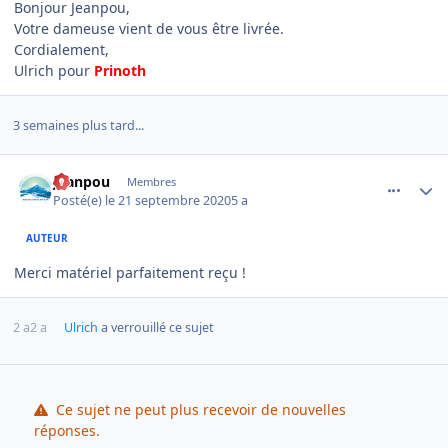
Bonjour Jeanpou,
Votre dameuse vient de vous être livrée.
Cordialement,
Ulrich pour
Prinoth
3 semaines plus tard...
comment_1468
Author stats
Jeanpou
Membres
Posté(e)
le 21 septembre 2020
5 a
AUTEUR
Merci matériel parfaitement reçu !
2 a
2 a
Ulrich
a verrouillé ce sujet
Ce sujet ne peut plus recevoir de nouvelles
réponses.