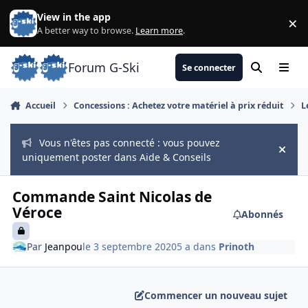
Aller au contenu
View in the app
×
Di
A better way to browse.
Learn more
.
Forum G-Ski
Se connecter
Rechercher
Menu
Accueil
Concessions : Achetez votre matériel à prix réduit
L
Vous n'êtes pas connecté : vous pouvez
Hide
uniquement poster dans Aide & Conseils
Commande Saint Nicolas de
Véroce
Abonnés
Par
Jeanpou
le 3 septembre 2020
5 a
dans
Prinoth
Commencer un nouveau sujet