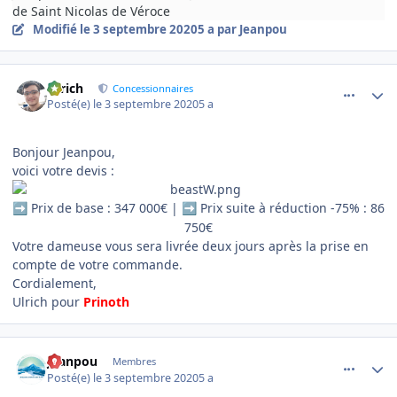
de Saint Nicolas de Véroce
Modifié
le 3 septembre 2020
5 a
par Jeanpou
comment_1267
Author stats
Ulrich
Concessionnaires
Posté(e)
le 3 septembre 2020
5 a
Bonjour Jeanpou,
voici votre devis
:
Prix de base : 347 000€ |
Prix suite à réduction -75% : 86
➡️
➡️
750€
Votre dameuse vous sera livrée deux jours après la prise en
compte de votre commande.
Cordialement,
Ulrich pour
Prinoth
comment_1269
Author stats
Jeanpou
Membres
Posté(e)
le 3 septembre 2020
5 a