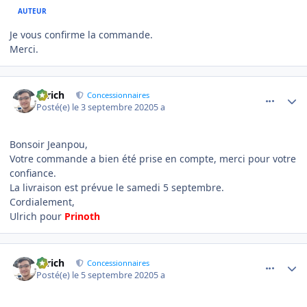
AUTEUR
Je vous confirme la commande.
Merci.
comment_1271
Author stats
Ulrich
Concessionnaires
Posté(e)
le 3 septembre 2020
5 a
Bonsoir Jeanpou,
Votre commande a bien été prise en compte, merci pour votre
confiance.
La livraison est prévue le samedi 5 septembre.
Cordialement,
Ulrich pour
Prinoth
comment_1292
Author stats
Ulrich
Concessionnaires
Posté(e)
le 5 septembre 2020
5 a