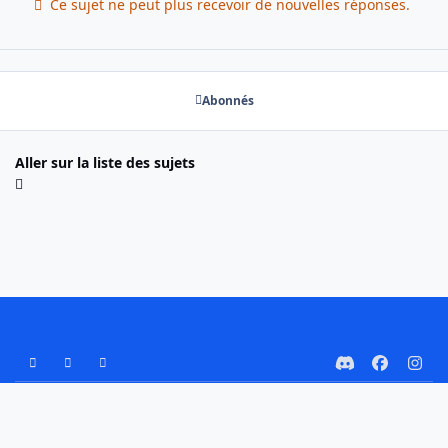
Ce sujet ne peut plus recevoir de nouvelles réponses.
Abonnés
Aller sur la liste des sujets
Mode Clair
Mode Sombre
Préférence Système
d
f
i
i
a
n
Nous contacter
Cookies
s
c
s
Copyright © 2025 G-Ski
Powered by
Invision Community
c
e
t