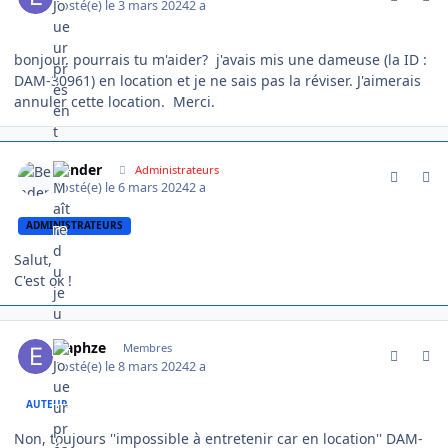
Posté(e)
le 3 mars 2024
2 a
bonjour, pourrais tu m'aider? j'avais mis une dameuse (la ID :
DAM-30961) en location et je ne sais pas la réviser. J'aimerais
annuler cette location. Merci.
comment_13443
Author stats
Bender
Administrateurs
Posté(e)
le 6 mars 2024
2 a
ADMINISTRATEURS
Salut,
C'est ok !
comment_13502
Author stats
Elaphze
Membres
Posté(e)
le 8 mars 2024
2 a
AUTEUR
Non, toujours ''impossible à entretenir car en location'' DAM-