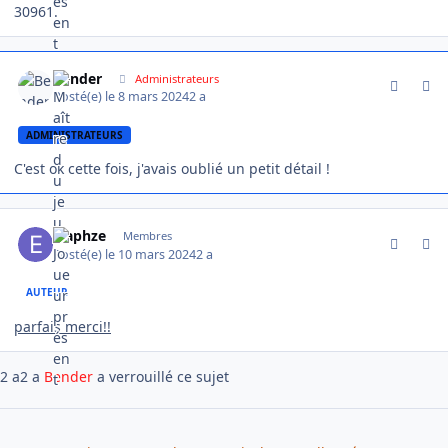
30961.
comment_13503
Author stats
Bender
Administrateurs
Posté(e)
le 8 mars 2024
2 a
ADMINISTRATEURS
C'est ok cette fois, j'avais oublié un petit détail !
comment_13538
Author stats
Elaphze
Membres
Posté(e)
le 10 mars 2024
2 a
AUTEUR
parfais merci!!
2 a
2 a
Bender
a verrouillé ce sujet