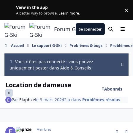
Aller au contenu
View in the app
×
Di
A better way to browse.
Learn more
.
Forum G-Ski
Se connecter
Rechercher
Menu
Accueil
Le support G-Ski
Problèmes & bugs
Problèmes r
Vous n'êtes pas connecté : vous pouvez
Hide
uniquement poster dans Aide & Conseils
Location de dameuse
Abonnés
Par
Elaphze
le 3 mars 2024
2 a
dans
Problèmes résolus
comment_13337
Author stats
Elaphze
Membres