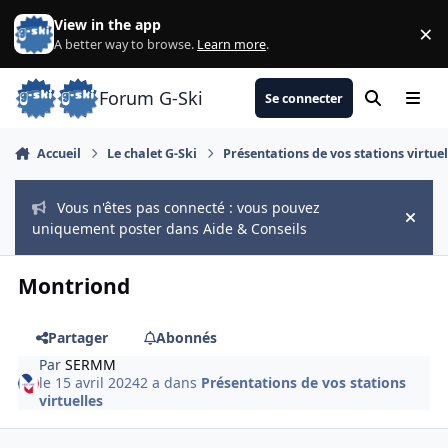
Aller au contenu
View in the app
×
Di
A better way to browse.
Learn more
.
Forum G-Ski
Se connecter
Rechercher
Menu
Accueil
Le chalet G-Ski
Présentations de vos stations virtuel
Vous n'êtes pas connecté : vous pouvez
Hide
uniquement poster dans Aide & Conseils
Montriond
Partager
Abonnés
Par
SERMM
le 15 avril 2024
2 a
dans
Présentations de vos stations
virtuelles