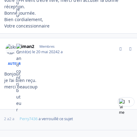
votre TPH vient d'être livré, merci d'en accuser la bonne
réception.
Bonne journée.
Bien cordialement,
Votre concessionnaire
comment_14930
Author stats
skiman2
Membres
Posté(e)
le 20 mai 2024
2 a
AUTEUR
Bonjour.
je l’ai bien reçu.
merci beaucoup
1
2 a
2 a
Perry7436
a verrouillé ce sujet