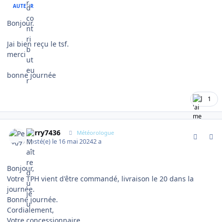
AUTEUR
Bonjour.
Jai bien reçu le tsf.
merci
bonne journée
1
comment_14826
Author stats
Perry7436
Météorologue
Posté(e)
le 16 mai 2024
2 a
Bonjour,
Votre TPH vient d'être commandé, livraison le 20 dans la
journée.
Bonne journée.
Cordialement,
Votre concessionnaire