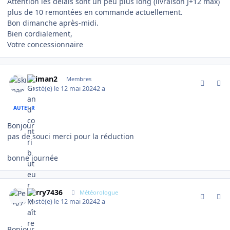
Attention les délais sont un peu plus long (livraison J+12 max)
plus de 10 remontées en commande actuellement.
Bon dimanche après-midi.
Bien cordialement,
Votre concessionnaire
comment_14757
Author stats
skiman2
Membres
Posté(e)
le 12 mai 2024
2 a
AUTEUR
Bonjour
pas de souci merci pour la réduction
bonne journée
comment_14761
Author stats
Perry7436
Météorologue
Posté(e)
le 12 mai 2024
2 a
Bonjour,