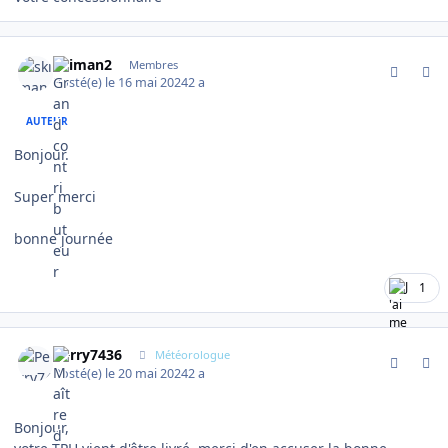
comment_14829
Author stats
skiman2
Membres
Posté(e)
le 16 mai 2024
2 a
AUTEUR
Bonjour.
Super merci
bonne journée
1
comment_14919
Author stats
Perry7436
Météorologue
Posté(e)
le 20 mai 2024
2 a
Bonjour,