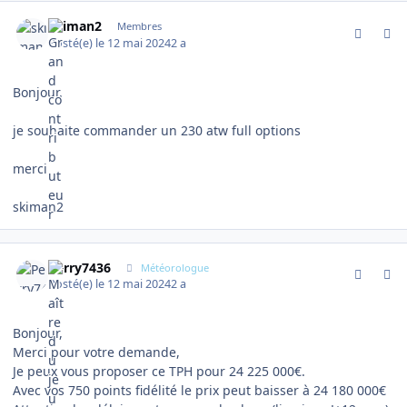
comment_14750
Author stats
skiman2
Membres
Posté(e)
le 12 mai 2024
2 a
Bonjour.
je souhaite commander un 230 atw full options
merci
skiman2
comment_14753
Author stats
Perry7436
Météorologue
Posté(e)
le 12 mai 2024
2 a
Bonjour,
Merci pour votre demande,
Je peux vous proposer ce TPH pour 24 225 000€.
Avec vos 750 points fidélité le prix peut baisser à 24 180 000€