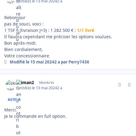
Posté(e)
le 13 mai 2024
2 a
Rebonjour
pas de souci, voici
:
1 TSF 6 (livraison J+3) : 1 282 500 € :
1/1 livré
Il faudra cependant me préciser les options voulues.
Bon après-midi.
Bien cordialement,
Votre concessionnaire
Modifié
le 15 mai 2024
2 a
par Perry7436
comment_14783
Author stats
skiman2
Membres
Posté(e)
le 13 mai 2024
2 a
AUTEUR
Merci.
Je le commande en full option.