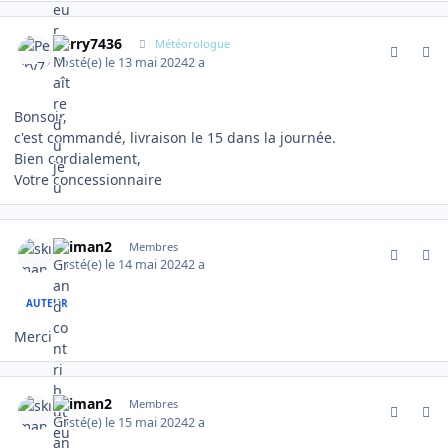
comment_14787
Author stats
Perry7436
Météorologue
Posté(e)
le 13 mai 2024
2 a
Bonsoir,
c'est commandé, livraison le 15 dans la journée.
Bien cordialement,
Votre concessionnaire
comment_14791
Author stats
skiman2
Membres
Posté(e)
le 14 mai 2024
2 a
AUTEUR
Merci
comment_14807
Author stats
skiman2
Membres
Posté(e)
le 15 mai 2024
2 a