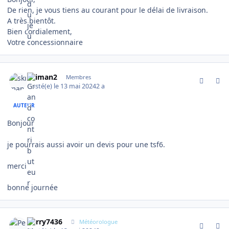
De rien, je vous tiens au courant pour le délai de livraison.
A très bientôt.
Bien cordialement,
Votre concessionnaire
comment_14777
Author stats
skiman2
Membres
Posté(e)
le 13 mai 2024
2 a
AUTEUR
Bonjour
je pourrais aussi avoir un devis pour une tsf6.
merci
bonne journée
comment_14779
Author stats
Perry7436
Météorologue