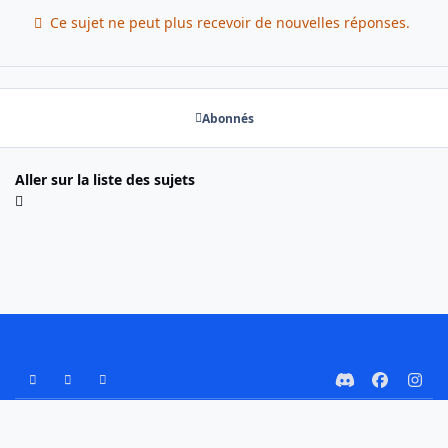
Ce sujet ne peut plus recevoir de nouvelles réponses.
Abonnés
Aller sur la liste des sujets
Mode Clair
Mode Sombre
Préférence Système
d
f
i
i
a
n
Nous contacter
Cookies
s
c
s
Copyright © 2025 G-Ski
Powered by
Invision Community
c
e
t