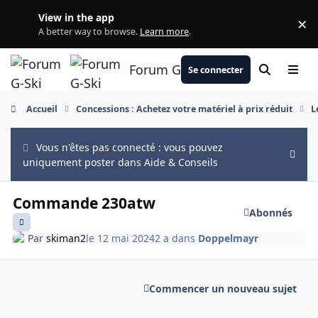
Aller au contenu
View in the app
×
Di
A better way to browse.
Learn more
.
Forum G-Ski
Se connecter
Rechercher
Menu
Accueil
Concessions : Achetez votre matériel à prix réduit
L
Vous n'êtes pas connecté : vous pouvez
Hide
uniquement poster dans Aide & Conseils
Commande 230atw
Abonnés
Par
skiman2
le 12 mai 2024
2 a
dans
Doppelmayr
Commencer un nouveau sujet