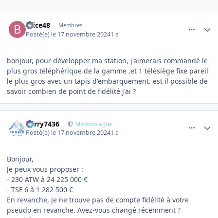
comment_17153
Author stats
brice48
Membres
Posté(e)
le 17 novembre 2024
1 a
bonjour, pour développer ma station, j'aimerais commandé le
plus gros téléphérique de la gamme ,et 1 télésiège fixe pareil
le plus gros avec un tapis d'embarquement. est il possible de
savoir combien de point de fidélité j'ai ?
comment_17157
Author stats
Perry7436
Météorologue
Posté(e)
le 17 novembre 2024
1 a
Bonjour,
Je peux vous proposer
:
- 230 ATW à 24 225 000 €
- TSF 6 à 1 282 500 €
En revanche, je ne trouve pas de compte fidélité à votre
pseudo en revanche. Avez-vous changé récemment ?