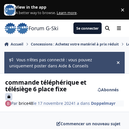
Aller au contenu
View in the app
×
Di
A better way to browse.
Learn more
.
Forum G-Ski
Se connecter
Rechercher
Menu
Accueil
Concessions : Achetez votre matériel à prix réduit
L
Vous n'êtes pas connecté : vous pouvez
Hide
uniquement poster dans Aide & Conseils
commande téléphérique et
télésiège 6 place fixe
Abonnés
Par
brice48
le 17 novembre 2024
1 a
dans
Doppelmayr
Commencer un nouveau sujet