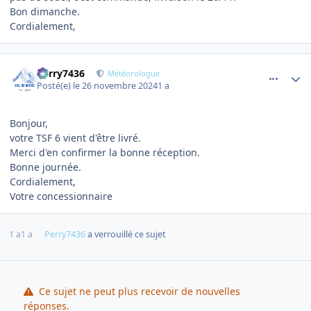
Bon dimanche.
Cordialement,
comment_17227
Author stats
Perry7436
Météorologue
Posté(e)
le 26 novembre 2024
1 a
Bonjour,
votre TSF 6 vient d'être livré.
Merci d'en confirmer la bonne réception.
Bonne journée.
Cordialement,
Votre concessionnaire
1 a
1 a
Perry7436
a verrouillé ce sujet
Ce sujet ne peut plus recevoir de nouvelles
réponses.