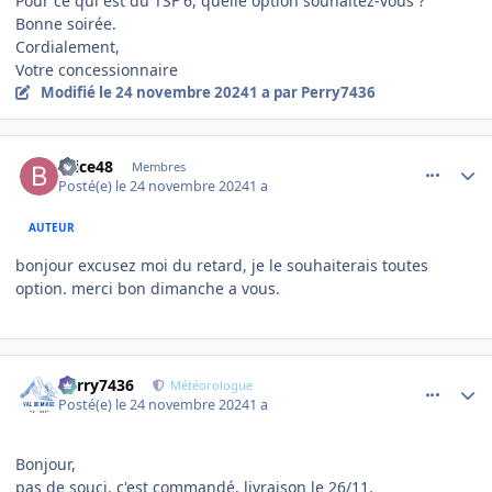
Pour ce qui est du TSF 6, quelle option souhaitez-vous ?
Bonne soirée.
Cordialement,
Votre concessionnaire
Modifié
le 24 novembre 2024
1 a
par Perry7436
comment_17205
Author stats
brice48
Membres
Posté(e)
le 24 novembre 2024
1 a
AUTEUR
bonjour excusez moi du retard, je le souhaiterais toutes
option. merci bon dimanche a vous.
comment_17207
Author stats
Perry7436
Météorologue
Posté(e)
le 24 novembre 2024
1 a
Bonjour,
pas de souci, c'est commandé, livraison le 26/11.