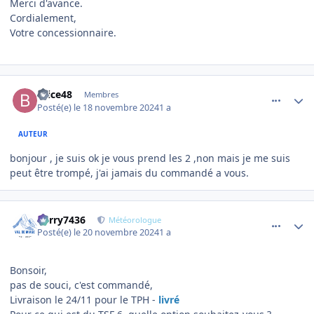
Merci d'avance.
Cordialement,
Votre concessionnaire.
comment_17162
Author stats
brice48
Membres
Posté(e)
le 18 novembre 2024
1 a
AUTEUR
bonjour , je suis ok je vous prend les 2 ,non mais je me suis
peut être trompé, j'ai jamais du commandé a vous.
comment_17174
Author stats
Perry7436
Météorologue
Posté(e)
le 20 novembre 2024
1 a
Bonsoir,
pas de souci, c'est commandé,
Livraison le 24/11 pour le TPH -
livré