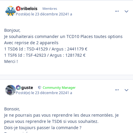
comment_17532
Author stats
meribelois
Membres
Posté(e)
le 23 décembre 2024
1 a
Bonjour,
Je souhaiterais commander un TCD10 Places toutes options
Avec reprise de 2 appareils
1 TSD6 Id
:
TSD-41529 / Argus : 2441179 €
1 TSF6 Id : TSF-42923 / Argus : 1281782 €
Merci !
comment_17539
Author stats
Auguste
Community Manager
Posté(e)
le 23 décembre 2024
1 a
Bonsoir,
Je ne pourrais pas vous reprendre les deux remontées. Je
peux vous reprendre le TSD6 si vous souhaitez.
Dois-je toujours passer la commande ?