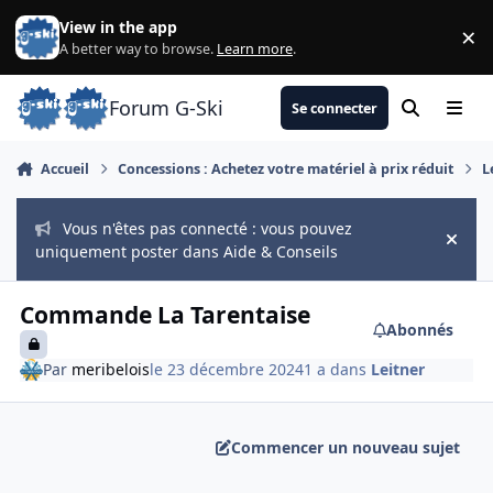
Aller au contenu
View in the app
×
Di
A better way to browse.
Learn more
.
Forum G-Ski
Se connecter
Rechercher
Menu
Accueil
Concessions : Achetez votre matériel à prix réduit
L
Vous n'êtes pas connecté : vous pouvez
Hide
uniquement poster dans Aide & Conseils
Commande La Tarentaise
Abonnés
Par
meribelois
le 23 décembre 2024
1 a
dans
Leitner
Commencer un nouveau sujet