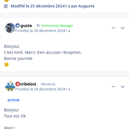
😉
Modifié
le 25 décembre 2024
1 a
par Auguste
comment_17612
Author stats
Auguste
Community Manager
Posté(e)
le 29 décembre 2024
1 a
Bonjour,
C'est livré. Merci d'en accuser réception.
Bonne journée
🙂
comment_17624
Author stats
meribelois
Membres
Posté(e)
le 29 décembre 2024
1 a
AUTEUR
Bonjour
Tout est Ok
Merci