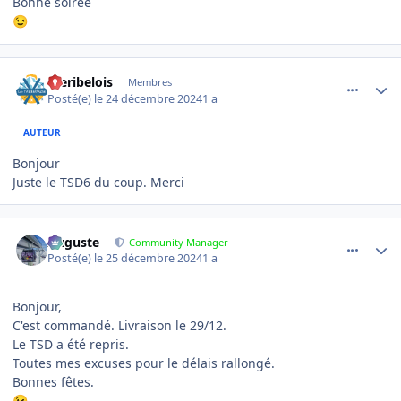
Bonne soirée
😉
comment_17541
Author stats
meribelois
Membres
Posté(e)
le 24 décembre 2024
1 a
AUTEUR
Bonjour
Juste le TSD6 du coup. Merci
comment_17543
Author stats
Auguste
Community Manager
Posté(e)
le 25 décembre 2024
1 a
Bonjour,
C'est commandé. Livraison le 29/12.
Le TSD a été repris.
Toutes mes excuses pour le délais rallongé.
Bonnes fêtes.