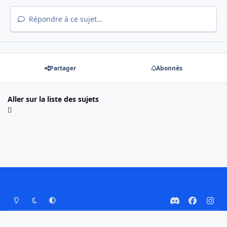
Répondre à ce sujet…
Partager
Abonnés
Aller sur la liste des sujets
Mode Clair
Mode Sombre
Préférence Système
d
f
i
i
a
n
Nous contacter
Cookies
s
c
s