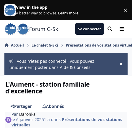
Aller au contenu
View in the app
×
Di
A better way to browse.
Learn more
.
Forum G-Ski
Se connecter
Rechercher
Menu
Accueil
Le chalet G-Ski
Présentations de vos stations virtuel
Vous n'êtes pas connecté : vous pouvez
Hide
uniquement poster dans Aide & Conseils
L'Aument - station familiale
d'excellence
Partager
Abonnés
Par
Daronka
le 6 janvier 2025
1 a
dans
Présentations de vos stations
virtuelles