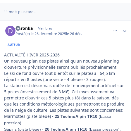
11 mois plus tard...
comment_27025
Author stats
Daronka
Membres
Posté(e)
le 26 décembre 2025
le 26 déc.
AUTEUR
ACTUALITÉ HIVER 2025-2026
Un nouveau plan des pistes ainsi qu'un nouveau planning
d'ouverture prévisionnelle seront publiés prochainement.
Le ski de fond ouvre tout bientôt sur le plateau ! 64,5 km
répartis en 8 pistes (une verte - 4 bleues- 3 rouges).
La station est désormais dotée de l'enneigement artificiel sur
5 pistes (investissement de 3 M€). Cet investissement va
permettre d'ouvrir ces 5 pistes plus tôt dans la saison, dès
que les conditions météorologiques permettront de produire
de la neige de culture. Les pistes suivantes sont concernées:
Marmottes (piste bleue) -
25
TechnoAlpin TR10
(basse
pression).
Sapins (piste bleue) -
20 TechnoAlpin TR10
(basse pression).