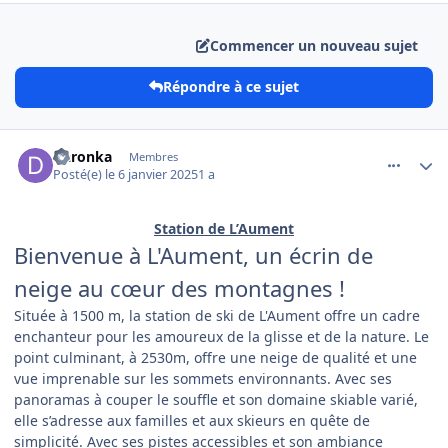
Commencer un nouveau sujet
Répondre à ce sujet
comment_17712
Author stats
Daronka
Membres
Posté(e)
le 6 janvier 2025
1 a
Station de L’Aument
Bien
venue à L'Aument, un écrin de
neige au cœur des montagnes !
Située à 1500 m, la station de ski de L'Aument offre un cadre
enchanteur pour les amoureux de la glisse et de la nature. Le
point culminant, à 2530m, offre une neige de qualité et une
vue imprenable sur les sommets environnants. Avec ses
panoramas à couper le souffle et son domaine skiable varié,
elle s’adresse aux familles et aux skieurs en quête de
simplicité. Avec ses pistes accessibles et son ambiance