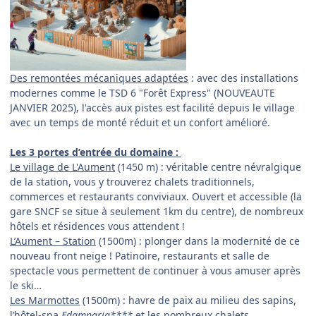
Des remontées mécaniques adaptées
: avec des installations
modernes comme le TSD 6 "Forêt Express" (NOUVEAUTE
JANVIER 2025), l'accès aux pistes est facilité depuis le village
avec un temps de monté réduit et un confort amélioré.
Les 3 portes d’entrée du domaine
:
Le village de L'Aument
(1450 m) : véritable centre névralgique
de la station, vous y trouverez chalets traditionnels,
commerces et restaurants conviviaux. Ouvert et accessible (la
gare SNCF se situe à seulement 1km du centre), de nombreux
hôtels et résidences vous attendent !
L’Aument – Station
(1500m) : plonger dans la modernité de ce
nouveau front neige ! Patinoire, restaurants et salle de
spectacle vous permettent de continuer à vous amuser après
le ski…
Les Marmottes
(1500m) : havre de paix au milieu des sapins,
l’hôtel-spa
Edamparia****
et les nombreux chalets