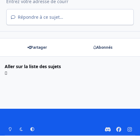
Répondre à ce sujet…
Partager
Abonnés
Aller sur la liste des sujets
Mode Clair
Mode Sombre
Préférence Système
d
f
i
i
a
n
Nous contacter
Cookies