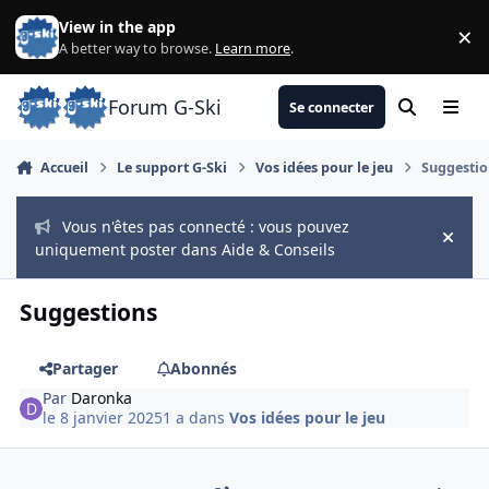
Aller au contenu
View in the app
×
Di
A better way to browse.
Learn more
.
Forum G-Ski
Se connecter
Rechercher
Menu
Accueil
Le support G-Ski
Vos idées pour le jeu
Suggestio
Vous n'êtes pas connecté : vous pouvez
Hide
uniquement poster dans Aide & Conseils
Suggestions
Partager
Abonnés
Par
Daronka
le 8 janvier 2025
1 a
dans
Vos idées pour le jeu