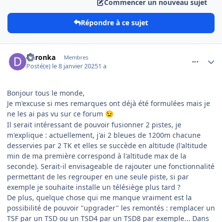
Commencer un nouveau sujet
Répondre à ce sujet
comment_17738
Author stats
Daronka
Membres
Posté(e)
le 8 janvier 2025
1 a
Bonjour tous le monde,
Je m'excuse si mes remarques ont déjà été formulées mais je
ne les ai pas vu sur ce forum
😉
Il serait intéressant de pouvoir fusionner 2 pistes, je
m'explique : actuellement, j'ai 2 bleues de 1200m chacune
desservies par 2 TK et elles se succède en altitude (l'altitude
min de ma première correspond à l'altitude max de la
seconde). Serait-il envisageable de rajouter une fonctionnalité
permettant de les regrouper en une seule piste, si par
exemple je souhaite installe un télésiège plus tard ?
De plus, quelque chose qui me manque vraiment est la
possibilité de pouvoir "upgrader" les remontés : remplacer un
TSF par un TSD ou un TSD4 par un TSD8 par exemple... Dans