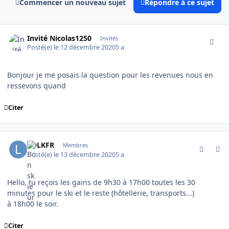
Commencer un nouveau sujet
Répondre à ce sujet
comment_2669
Invité Nicolas1250
Invités
Posté(e)
le 12 décembre 2020
5 a
Bonjour je me posais la question pour les revenues nous en
ressevons quand
Citer
comment_2673
Author stats
LOLKFR
Membres
Posté(e)
le 13 décembre 2020
5 a
Hello, tu reçois les gains de 9h30 à 17h00 toutes les 30
minutes pour le ski et le reste (hôtellerie, transports...)
à 18h00 le soir.
Citer