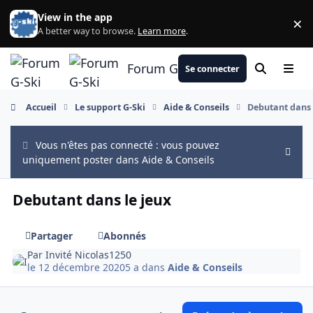
Aller au contenu
View in the app
×
Di
A better way to browse.
Learn more
.
Forum G-Ski
Se connecter
Rechercher
Menu
Accueil
Le support G-Ski
Aide & Conseils
Debutant dans 
Vous n'êtes pas connecté : vous pouvez
Hide
uniquement poster dans Aide & Conseils
Debutant dans le jeux
Partager
Abonnés
Par
Invité Nicolas1250
le 12 décembre 2020
5 a
dans
Aide & Conseils