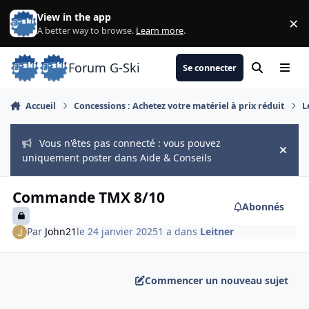
Aller au contenu
View in the app
×
Di
A better way to browse.
Learn more
.
Forum G-Ski
Se connecter
Rechercher
Menu
Accueil
Concessions : Achetez votre matériel à prix réduit
L
Vous n'êtes pas connecté : vous pouvez
Hide
uniquement poster dans Aide & Conseils
Commande TMX 8/10
Abonnés
Par
John21
le 24 janvier 2025
1 a
dans
Leitner
Commencer un nouveau sujet