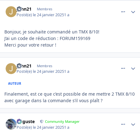
comment_17987
Author stats
John21
Membres
Posté(e)
le 24 janvier 2025
1 a
Bonjour, je souhaite commandé un TMX 8/10!
J’ai un code de réduction
:
FORUM159169
Merci pour votre retour !
comment_17997
Author stats
John21
Membres
Posté(e)
le 24 janvier 2025
1 a
AUTEUR
Finalement, est ce que c’est possible de me mettre 2 TMX 8/10
avec garage dans la commande s’il vous plaît ?
comment_18000
Author stats
Auguste
Community Manager
Posté(e)
le 24 janvier 2025
1 a