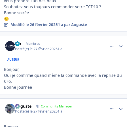
vous prendre l'un des deux.
Souhaitez-vous toujours commander votre TCD10 ?
Bonne soirée
🙂
Modifié
le 26 février 2025
1 a
par Auguste
comment_18530
Author stats
lab
Membres
Posté(e)
le 27 février 2025
1 a
AUTEUR
Bonjour,
Oui je confirme quand même la commande avec la reprise du
CF6.
Bonne journée
comment_18536
Author stats
Auguste
Community Manager
Posté(e)
le 27 février 2025
1 a
Bonsoir,