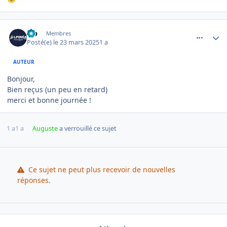
comment_19087
Author stats
lab
Membres
Posté(e)
le 23 mars 2025
1 a
AUTEUR
Bonjour,
Bien reçus (un peu en retard)
merci et bonne journée !
1 a
1 a
Auguste
a verrouillé ce sujet
Ce sujet ne peut plus recevoir de nouvelles
réponses.