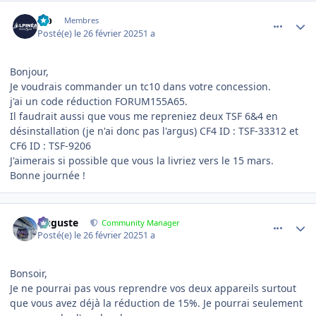
comment_18519
Author stats
lab
Membres
Posté(e)
le 26 février 2025
1 a
Bonjour,
Je voudrais commander un tc10 dans votre concession.
j'ai un code réduction FORUM155A65.
Il faudrait aussi que vous me repreniez deux TSF 6&4 en
désinstallation (je n'ai donc pas l'argus) CF4 ID : TSF-33312 et
CF6 ID : TSF-9206
J'aimerais si possible que vous la livriez vers le 15 mars.
Bonne journée !
comment_18526
Author stats
Auguste
Community Manager
Posté(e)
le 26 février 2025
1 a
Bonsoir,
Je ne pourrai pas vous reprendre vos deux appareils surtout
que vous avez déjà la réduction de 15%. Je pourrai seulement