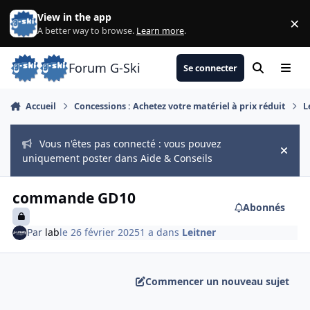
Aller au contenu
View in the app
×
Di
A better way to browse.
Learn more
.
Forum G-Ski
Se connecter
Rechercher
Menu
Accueil
Concessions : Achetez votre matériel à prix réduit
L
Vous n'êtes pas connecté : vous pouvez
Hide
uniquement poster dans Aide & Conseils
commande GD10
Abonnés
Par
lab
le 26 février 2025
1 a
dans
Leitner
Commencer un nouveau sujet