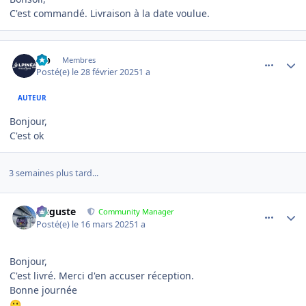
C'est commandé. Livraison à la date voulue.
comment_18553
Author stats
lab
Membres
Posté(e)
le 28 février 2025
1 a
AUTEUR
Bonjour,
C'est ok
3 semaines plus tard...
comment_18938
Author stats
Auguste
Community Manager
Posté(e)
le 16 mars 2025
1 a
Bonjour,
C'est livré. Merci d'en accuser réception.
Bonne journée
🙂