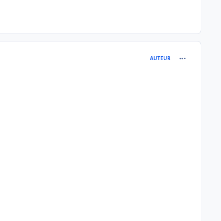
comment_189
AUTEUR