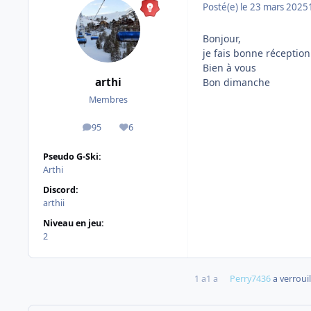
Posté(e)
le 23 mars 2025
Bonjour,
je fais bonne réceptio
Bien à vous
arthi
Bon dimanche
Membres
95
6
messages
Réputation
Pseudo G-Ski:
Arthi
Discord:
arthii
Niveau en jeu:
2
1 a
1 a
Perry7436
a verrouil