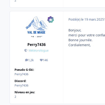
2
Posté(e)
le 19 mars 2025
Bonjour,
merci pour votre confia
Bonne journée.
Perry7436
Cordialement,
Météorologue
1,2k
146
messages
Réputation
Pseudo G-Ski:
Perry7436
Discord:
Perry7436
Niveau en jeu:
2