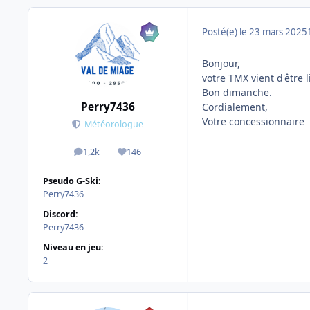
Posté(e)
le 23 mars 2025
Bonjour,
votre TMX vient d'être 
Bon dimanche.
Perry7436
Cordialement,
Votre concessionnaire
Météorologue
1,2k
146
messages
Réputation
Pseudo G-Ski:
Perry7436
Discord:
Perry7436
Niveau en jeu:
2