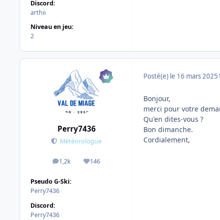
Discord:
arthii
Niveau en jeu:
2
Posté(e)
le 16 mars 2025
Bonjour,
merci pour votre deman
Qu'en dites-vous ?
Perry7436
Bon dimanche.
Cordialement,
Météorologue
1,2k
146
messages
Réputation
Pseudo G-Ski:
Perry7436
Discord:
Perry7436