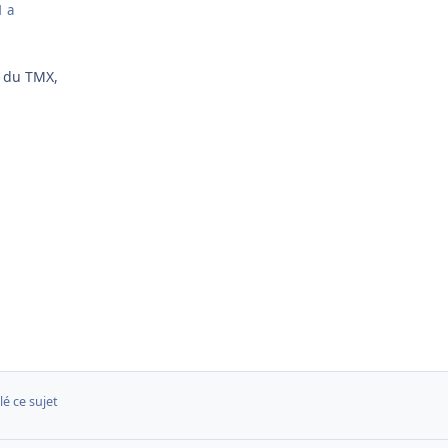
1 a
n du TMX,
lé ce sujet