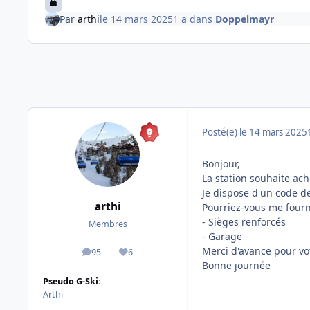
Par
arthi
le 14 mars 2025
1 a
dans
Doppelmayr
Posté(e)
le 14 mars 2025
Bonjour,
La station souhaite ac
Je dispose d'un code 
arthi
Pourriez-vous me fourni
- Sièges renforcés
Membres
- Garage
Merci d'avance pour vot
95
6
messages
Réputation
Bonne journée
Pseudo G-Ski:
Arthi