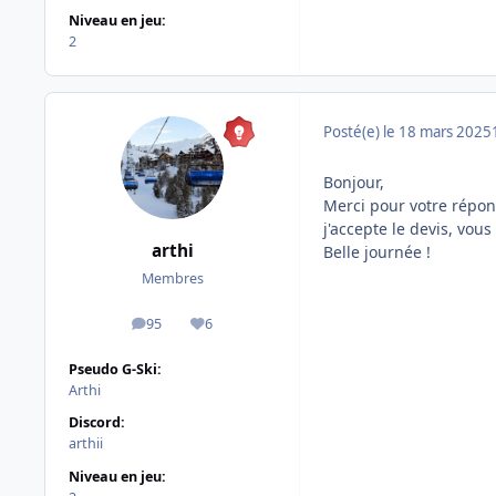
Niveau en jeu:
2
Posté(e)
le 18 mars 2025
Bonjour,
Merci pour votre répon
j'accepte le devis, vou
arthi
Belle journée !
Membres
95
6
messages
Réputation
Pseudo G-Ski:
Arthi
Discord:
arthii
Niveau en jeu: