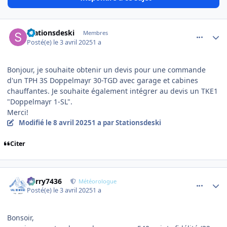
comment_19325
Author stats
Stationsdeski
Membres
Posté(e)
le 3 avril 2025
1 a
Bonjour, je souhaite obtenir un devis pour une commande
d'un TPH 3S Doppelmayr 30-TGD avec garage et cabines
chauffantes. Je souhaite également intégrer au devis un TKE1
"Doppelmayr 1-SL".
Merci!
Modifié
le 8 avril 2025
1 a
par Stationsdeski
Citer
comment_19336
Author stats
Perry7436
Météorologue
Posté(e)
le 3 avril 2025
1 a
Bonsoir,