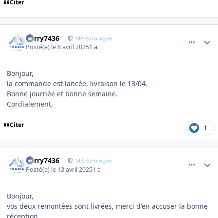
Citer
comment_19439
Author stats
Perry7436
Météorologue
Posté(e)
le 8 avril 2025
1 a
Bonjour,
la commande est lancée, livraison le 13/04.
Bonne journée et bonne semaine.
Cordialement,
Citer
1
comment_19541
Author stats
Perry7436
Météorologue
Posté(e)
le 13 avril 2025
1 a
Bonjour,
vos deux remontées sont livrées, merci d'en accuser la bonne
réception.