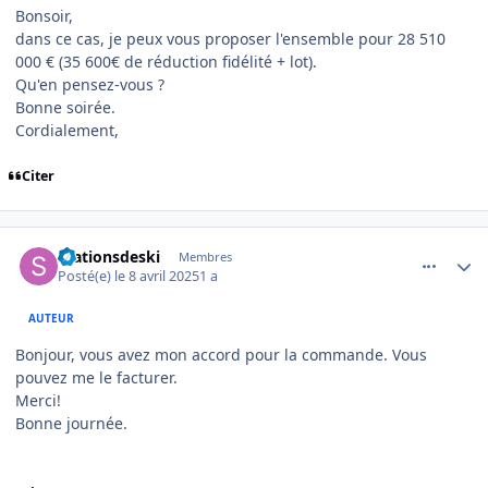
Bonsoir,
dans ce cas, je peux vous proposer l'ensemble pour
28 510
000 € (35 600€ de réduction fidélité + lot).
Qu'en pensez-vous ?
Bonne soirée.
Cordialement,
Citer
comment_19437
Author stats
Stationsdeski
Membres
Posté(e)
le 8 avril 2025
1 a
AUTEUR
Bonjour, vous avez mon accord pour la commande. Vous
pouvez me le facturer.
Merci!
Bonne journée.