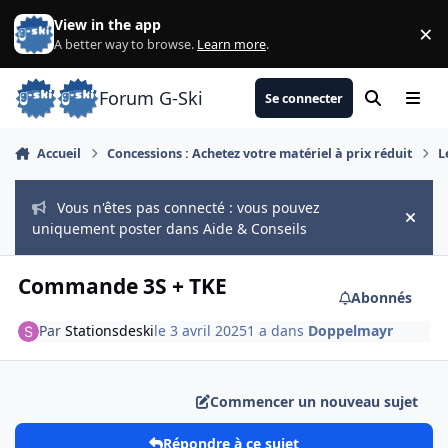
Aller au contenu
View in the app
×
Di
A better way to browse.
Learn more
.
Forum G-Ski
Se connecter
Rechercher
Menu
Accueil
Concessions : Achetez votre matériel à prix réduit
L
Vous n'êtes pas connecté : vous pouvez
Hide
uniquement poster dans Aide & Conseils
Commande 3S + TKE
Abonnés
Par
Stationsdeski
le 3 avril 2025
1 a
dans
Doppelmayr
Commencer un nouveau sujet
Répondre à ce sujet