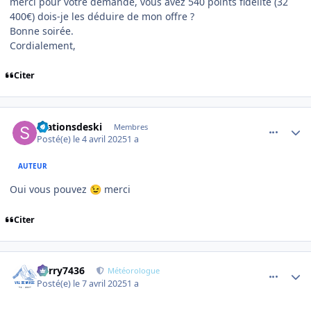
merci pour votre demande, vous avez 540 points fidélité (32
400€) dois-je les déduire de mon offre ?
Bonne soirée.
Cordialement,
Citer
comment_19340
Author stats
Stationsdeski
Membres
Posté(e)
le 4 avril 2025
1 a
AUTEUR
Oui vous pouvez
merci
😉
Citer
comment_19423
Author stats
Perry7436
Météorologue
Posté(e)
le 7 avril 2025
1 a