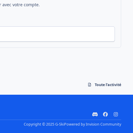
 avec votre compte.
Toute l’activité
d
f
i
i
a
n
Copyright © 2025 G-Ski
Powered by
Invision Community
s
c
s