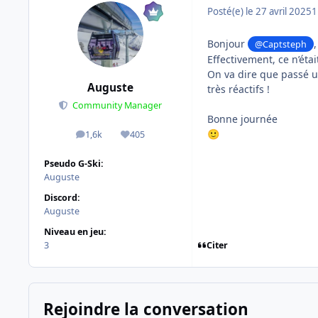
Posté(e)
le 27 avril 2025
1
Bonjour
,
@Captsteph
Effectivement, ce n’éta
On va dire que passé u
Auguste
très réactifs !
Community Manager
Bonne journée
1,6k
405
🙂
messages
Réputation
Pseudo G-Ski:
Auguste
Discord:
Auguste
Niveau en jeu:
Citer
3
Rejoindre la conversation