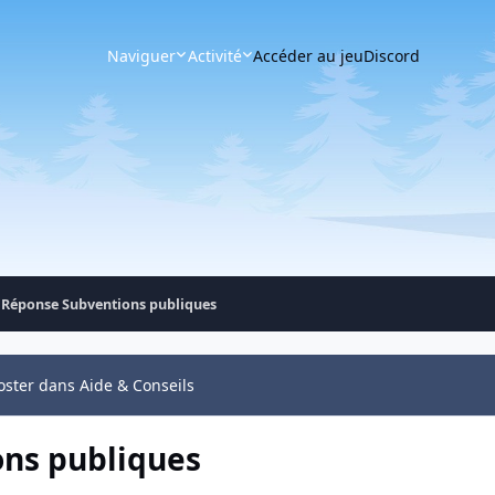
Naviguer
Activité
Accéder au jeu
Discord
e Réponse Subventions publiques
oster dans Aide & Conseils
ons publiques