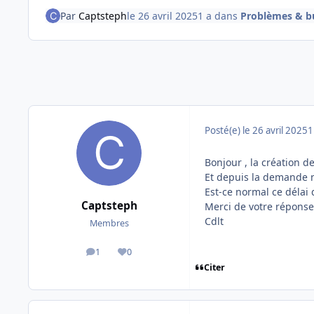
Par
Captsteph
le 26 avril 2025
1 a
dans
Problèmes & b
Posté(e)
le 26 avril 2025
1
Bonjour , la création de
Et depuis la demande n'
Est-ce normal ce délai 
Captsteph
Merci de votre réponse
Cdlt
Membres
1
0
messages
Réputation
Citer