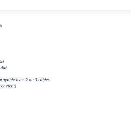
a
ble
able
brayable avec 2 ou 3 câbles
et vient)