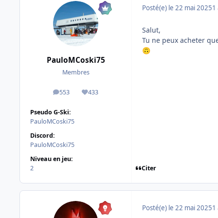
Posté(e)
le 22 mai 2025
1 
Salut,
Tu ne peux acheter que
🙃
PauloMCoski75
Membres
553
433
messages
Réputation
Pseudo G-Ski:
PauloMCoski75
Discord:
PauloMCoski75
Niveau en jeu:
Citer
2
Posté(e)
le 22 mai 2025
1 