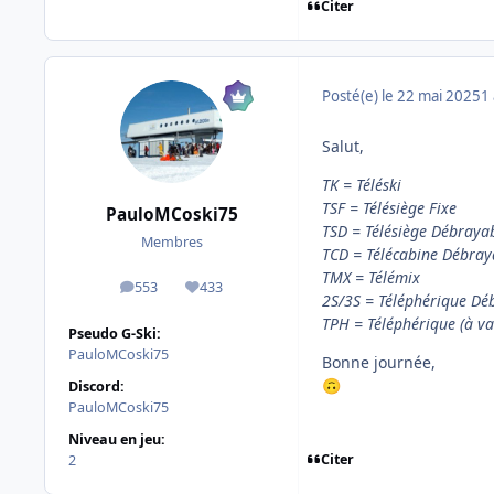
Citer
Posté(e)
le 22 mai 2025
1 
Salut,
TK = Téléski
TSF = Télésiège Fixe
PauloMCoski75
TSD = Télésiège Débraya
Membres
TCD = Télécabine Débray
TMX = Télémix
553
433
messages
Réputation
2S/3S = Téléphérique Dé
TPH = Téléphérique (à va 
Pseudo G-Ski:
PauloMCoski75
Bonne journée,
Discord:
🙃
PauloMCoski75
Niveau en jeu:
Citer
2