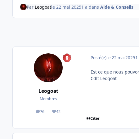
Par
Leogoat
le 22 mai 2025
1 a
dans
Aide & Conseils
Posté(e)
le 22 mai 2025
1 
Est ce que nous pouvon
Cdlt Leogoat
Leogoat
Membres
76
42
messages
Réputation
Citer