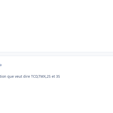
a
tion que veut dire TCD,TMX,2S et 3S