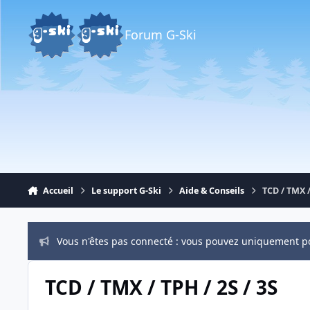
Aller au contenu
Forum G-Ski
Accueil
Le support G-Ski
Aide & Conseils
TCD / TMX /
Vous n'êtes pas connecté : vous pouvez uniquement p
TCD / TMX / TPH / 2S / 3S