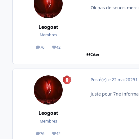
Ok pas de soucis merci
Leogoat
Membres
76
42
messages
Réputation
Citer
Posté(e)
le 22 mai 2025
1 
Juste pour 7ne informa
Leogoat
Membres
76
42
messages
Réputation