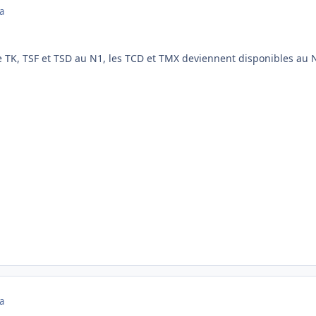
a
 TK, TSF et TSD au N1, les TCD et TMX deviennent disponibles au N
a