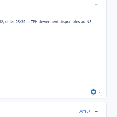
comment_202
2, et les 2S/3S et TPH deviennent disponibles au N3.
2
comment_202
AUTEUR