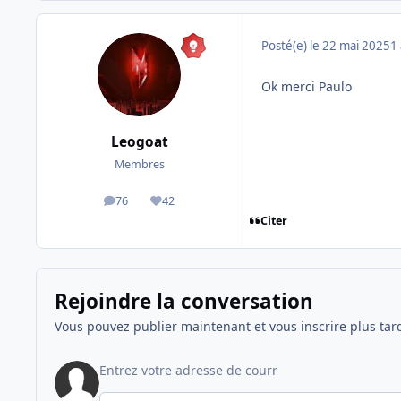
Posté(e)
le 22 mai 2025
1 
Ok merci Paulo
Leogoat
Membres
76
42
messages
Réputation
Citer
Rejoindre la conversation
Vous pouvez publier maintenant et vous inscrire plus tar