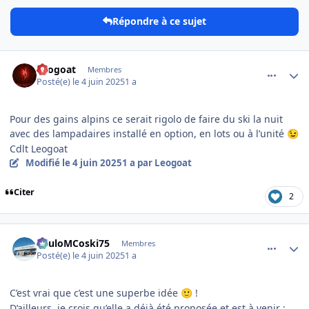
Répondre à ce sujet
comment_20506
Author stats
Leogoat
Membres
Posté(e)
le 4 juin 2025
1 a
Pour des gains alpins ce serait rigolo de faire du ski la nuit
avec des lampadaires installé en option, en lots ou à l’unité
😉
Cdlt Leogoat
Modifié
le 4 juin 2025
1 a
par Leogoat
Citer
2
comment_20508
Author stats
PauloMCoski75
Membres
Posté(e)
le 4 juin 2025
1 a
C’est vrai que c’est une superbe idée
!
🙂
D’ailleurs, je crois qu’elle a déjà été proposée et est à venir :