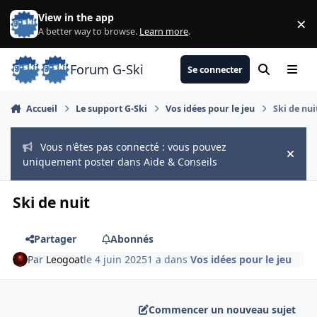
Aller au contenu
View in the app
×
Di
A better way to browse.
Learn more
.
Forum G-Ski
Se connecter
Rechercher
Menu
Accueil
Le support G-Ski
Vos idées pour le jeu
Ski de nui
Vous n'êtes pas connecté : vous pouvez
Hide
uniquement poster dans Aide & Conseils
Ski de nuit
Partager
Abonnés
Par
Leogoat
le 4 juin 2025
1 a
dans
Vos idées pour le jeu
Commencer un nouveau sujet