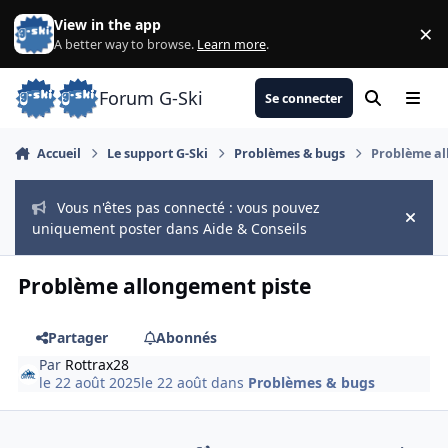
Aller au contenu
View in the app
×
Di
A better way to browse.
Learn more
.
Forum G-Ski
Se connecter
Rechercher
Menu
Accueil
Le support G-Ski
Problèmes & bugs
Problème al
Vous n'êtes pas connecté : vous pouvez
Hide
uniquement poster dans Aide & Conseils
Problème allongement piste
Partager
Abonnés
Par
Rottrax28
le 22 août 2025
le 22 août
dans
Problèmes & bugs