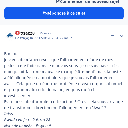
Commencer un nouveau sujet
Répondre à ce sujet
comment_23011
Author stats
Rottrax28
Membres
Posté(e)
le 22 août 2025
le 22 août
Bonjour,
Je viens de m'apercevoir que l'allongement d'une de mes
pistes a été faite dans le mauvais sens. Je ne sais pas si c'est
moi qui ait fait une mauvaise manip (sûrement) mais la piste
a été allongée en amont alors que je voulais l'allonger en
aval... Cela pose un énorme problème niveau organisationnel
et programmation du domaine, en plus du fort
investissement...
Est-il possible d'annuler cette action ? Ou si cela vous arrange,
de transformer directement l'allongement en "Aval" ?
Infos :
Pseudo en jeu : Rottrax28
Nom de la piste : Essyna *