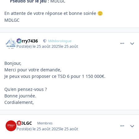
Pseudo sur le jeu :
MDLGC
En attente de votre réponse et bonne soirée
🙂
MDLGC
comment_23181
Author stats
Perry7436
Météorologue
Posté(e)
le 25 août 2025
le 25 août
Bonjour,
Merci pour votre demande,
Je peux vous proposer ce TSD 6 pour 1 150 000€.
Qu'en pensez-vous ?
Bonne journée.
Cordialement,
comment_23216
Author stats
MDLGC
Membres
Posté(e)
le 25 août 2025
le 25 août