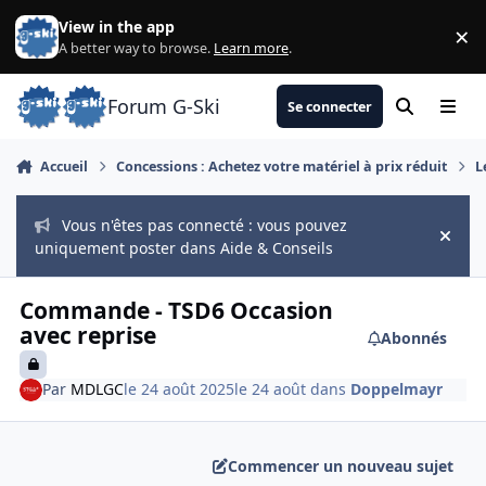
Aller au contenu
View in the app
×
Di
A better way to browse.
Learn more
.
Forum G-Ski
Se connecter
Rechercher
Menu
Accueil
Concessions : Achetez votre matériel à prix réduit
L
Vous n'êtes pas connecté : vous pouvez
Hide
uniquement poster dans Aide & Conseils
Commande - TSD6 Occasion
avec reprise
Abonnés
Par
MDLGC
le 24 août 2025
le 24 août
dans
Doppelmayr
Commencer un nouveau sujet