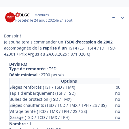
comment_23144
Author stats
MDLGC
Membres
Posté(e)
le 24 août 2025
le 24 août
Bonsoir !
Je souhaiterais commander un
TSD6 d'occasion de 2002
,
accompagnée de la
reprise d'un TSF4
(LST TSF4 / ID : TSD-
42301 / Prix Argus au 24.08.2025 : 871 020 €)
Devis RM
Type de remontée :
TSD
Débit minimal :
2700 pers/h
Options
Sièges renforcés (TSF / TSD / TMX)
oui
Tapis d'embarquement (TSF / TSD)
non
Bulles de protection (TSD / TMX)
non
Sièges chauffants (TSD / TCD / TMX / TPH / 2S / 3S)
non
Vitrage teinté (TCD / TMX / TPH / 2S / 3S)
non
Garage (TSD / TCD / TMX / TPH)
non
Nombre :
1