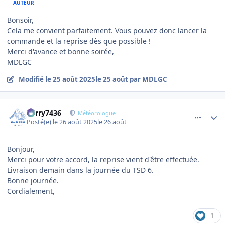
AUTEUR
Bonsoir,
Cela me convient parfaitement. Vous pouvez donc lancer la
commande et la reprise dès que possible !
Merci d'avance et bonne soirée,
MDLGC
Modifié
le 25 août 2025
le 25 août
par MDLGC
comment_23239
Author stats
Perry7436
Météorologue
Posté(e)
le 26 août 2025
le 26 août
Bonjour,
Merci pour votre accord, la reprise vient d'être effectuée.
Livraison demain dans la journée du TSD 6.
Bonne journée.
Cordialement,
1