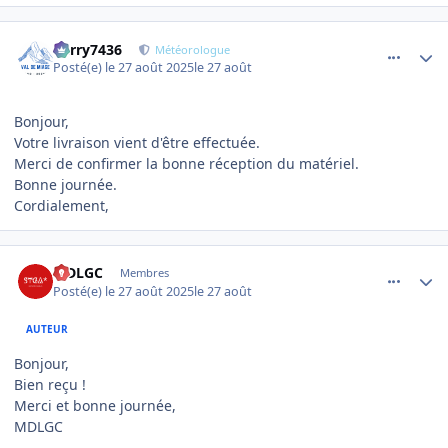
comment_23292
Author stats
Perry7436
Météorologue
Posté(e)
le 27 août 2025
le 27 août
Bonjour,
Votre livraison vient d'être effectuée.
Merci de confirmer la bonne réception du matériel.
Bonne journée.
Cordialement,
comment_23306
Author stats
MDLGC
Membres
Posté(e)
le 27 août 2025
le 27 août
AUTEUR
Bonjour,
Bien reçu !
Merci et bonne journée,
MDLGC