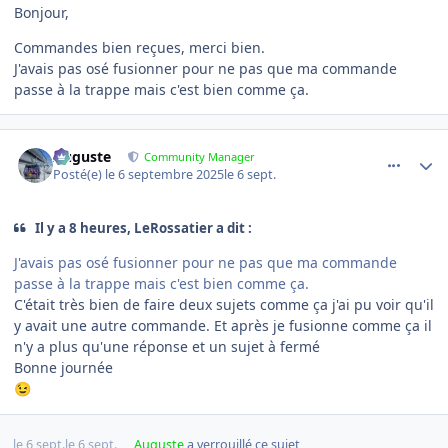
Bonjour,
Commandes bien reçues, merci bien.
J'avais pas osé fusionner pour ne pas que ma commande
passe à la trappe mais c'est bien comme ça.
comment_23796
Author stats
Auguste
Community Manager
Posté(e)
le 6 septembre 2025
le 6 sept.
Il y a 8 heures, LeRossatier a dit :
J'avais pas osé fusionner pour ne pas que ma commande
passe à la trappe mais c'est bien comme ça.
C'était très bien de faire deux sujets comme ça j'ai pu voir qu'il
y avait une autre commande. Et après je fusionne comme ça il
n'y a plus qu'une réponse et un sujet à fermé
Bonne journée
😉
le 6 sept.
le 6 sept.
Auguste
a verrouillé ce sujet