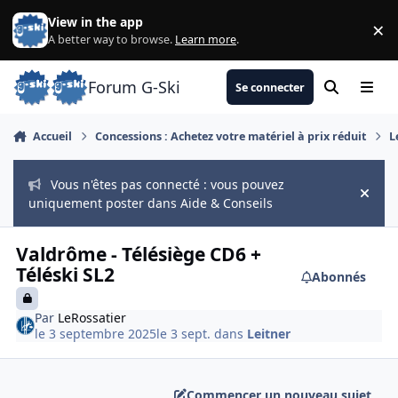
Aller au contenu
View in the app
×
Di
A better way to browse.
Learn more
.
Forum G-Ski
Se connecter
Rechercher
Menu
Accueil
Concessions : Achetez votre matériel à prix réduit
L
Vous n'êtes pas connecté : vous pouvez
Hide
uniquement poster dans Aide & Conseils
Valdrôme - Télésiège CD6 +
Téléski SL2
Abonnés
Par
LeRossatier
le 3 septembre 2025
le 3 sept.
dans
Leitner
Commencer un nouveau sujet