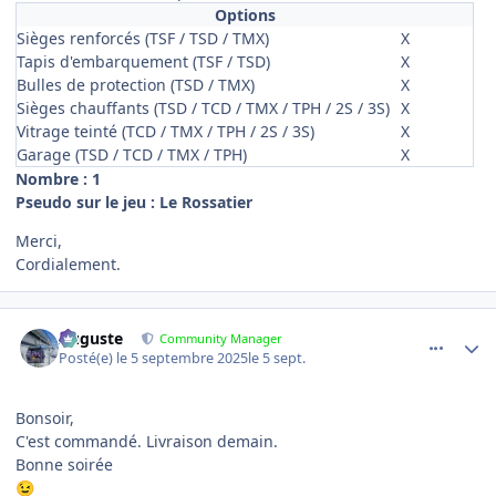
Options
Sièges renforcés (TSF / TSD / TMX)
X
Tapis d'embarquement (TSF / TSD)
X
Bulles de protection (TSD / TMX)
X
Sièges chauffants (TSD / TCD / TMX / TPH / 2S / 3S)
X
Vitrage teinté (TCD / TMX / TPH / 2S / 3S)
X
Garage (TSD / TCD / TMX / TPH)
X
Nombre : 1
Pseudo sur le jeu : Le Rossatier
Merci,
Cordialement.
comment_23777
Author stats
Auguste
Community Manager
Posté(e)
le 5 septembre 2025
le 5 sept.
Bonsoir,
C'est commandé. Livraison demain.
Bonne soirée
😉