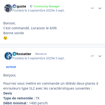
comment_23653
Author stats
Auguste
Community Manager
Posté(e)
le 3 septembre 2025
le 3 sept.
Bonsoir,
C'est commandé. Livraison le 6/09.
Bonne soirée
😉
comment_23767
Author stats
LeRossatier
Membres
Posté(e)
le 5 septembre 2025
le 5 sept.
AUTEUR
Bonjour,
Pourriez vous mettre en commande un téléski deux places à
enrouleurs type SL2 avec les caractéristiques suivantes :
Devis
Type de remontée :
TK
Débit minimal :
1400 pers/h