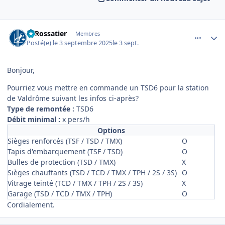
comment_23637
Author stats
LeRossatier
Membres
Posté(e)
le 3 septembre 2025
le 3 sept.
Bonjour,
Pourriez vous mettre en commande un TSD6 pour la station
de Valdrôme suivant les infos ci-après?
Type de remontée :
TSD6
Débit minimal :
x pers/h
Options
Sièges renforcés (TSF / TSD / TMX)
O
Tapis d'embarquement (TSF / TSD)
O
Bulles de protection (TSD / TMX)
X
Sièges chauffants (TSD / TCD / TMX / TPH / 2S / 3S)
O
Vitrage teinté (TCD / TMX / TPH / 2S / 3S)
X
Garage (TSD / TCD / TMX / TPH)
O
Cordialement.