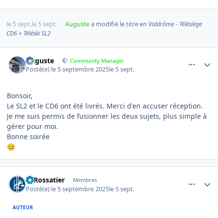
le 5 sept.
le 5 sept.
Auguste
a modifié le titre en
Valdrôme - Télésiège
CD6 + Téléski SL2
comment_23787
Author stats
Auguste
Community Manager
Posté(e)
le 5 septembre 2025
le 5 sept.
Bonsoir,
Le SL2 et le CD6 ont été livrés. Merci d'en accuser réception.
Je me suis permis de fusionner les deux sujets, plus simple à
gérer pour moi.
Bonne soirée
😊
comment_23788
Author stats
LeRossatier
Membres
Posté(e)
le 5 septembre 2025
le 5 sept.
AUTEUR