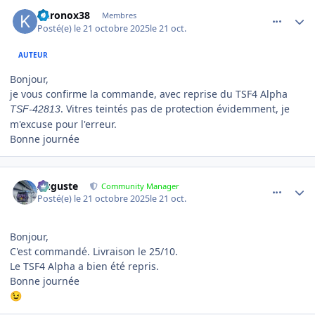
comment_25189
Author stats
khronox38
Membres
Posté(e)
le 21 octobre 2025
le 21 oct.
AUTEUR
Bonjour,
je vous confirme la commande, avec reprise du TSF4 Alpha
. Vitres teintés pas de protection évidemment, je
TSF-42813
m'excuse pour l'erreur.
Bonne journée
comment_25193
Author stats
Auguste
Community Manager
Posté(e)
le 21 octobre 2025
le 21 oct.
Bonjour,
C'est commandé. Livraison le 25/10.
Le TSF4 Alpha a bien été repris.
Bonne journée
😉