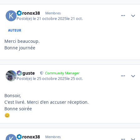
comment_25194
Author stats
khronox38
Membres
Posté(e)
le 21 octobre 2025
le 21 oct.
AUTEUR
Merci beaucoup.
Bonne journée
comment_25367
Author stats
Auguste
Community Manager
Posté(e)
le 25 octobre 2025
le 25 oct.
Bonsoir,
C'est livré. Merci d'en accuser réception.
Bonne soirée
😊
comment_25443
Author stats
khronox38
Membres