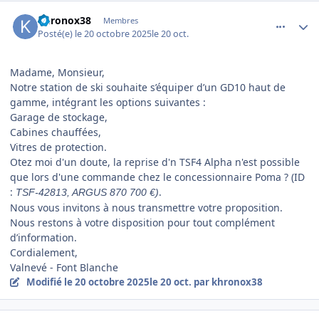
comment_25168
Author stats
khronox38
Membres
Posté(e)
le 20 octobre 2025
le 20 oct.
Madame, Monsieur,
Notre station de ski souhaite s’équiper d’un GD10 haut de
gamme, intégrant les options suivantes :
Garage de stockage,
Cabines chauffées,
Vitres de protection.
Otez moi d'un doute, la reprise d'n TSF4 Alpha n'est possible
que lors d'une commande chez le concessionnaire Poma ? (ID
:
.
TSF-42813, ARGUS 870 700 €)
Nous vous invitons à nous transmettre votre proposition.
Nous restons à votre disposition pour tout complément
d’information.
Cordialement,
Valnevé - Font Blanche
Modifié
le 20 octobre 2025
le 20 oct.
par khronox38
comment_25183
Author stats