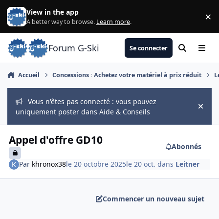
Aller au contenu
View in the app
×
Di
A better way to browse.
Learn more
.
Forum G-Ski
Se connecter
Rechercher
Menu
Accueil
Concessions : Achetez votre matériel à prix réduit
L
Vous n'êtes pas connecté : vous pouvez
Hide
uniquement poster dans Aide & Conseils
Appel d'offre GD10
Abonnés
Par
khronox38
le 20 octobre 2025
le 20 oct.
dans
Leitner
Commencer un nouveau sujet