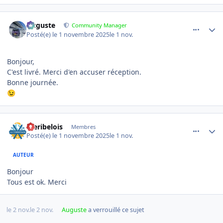
comment_25529
Author stats
Auguste
Community Manager
Posté(e)
le 1 novembre 2025
le 1 nov.
Bonjour,
C'est livré. Merci d'en accuser réception.
Bonne journée.
😉
comment_25531
Author stats
meribelois
Membres
Posté(e)
le 1 novembre 2025
le 1 nov.
AUTEUR
Bonjour
Tous est ok. Merci
le 2 nov.
le 2 nov.
Auguste
a verrouillé ce sujet