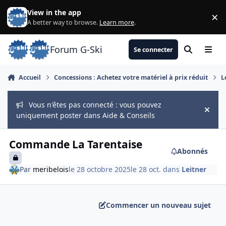
Aller au contenu
View in the app
×
Di
A better way to browse.
Learn more
.
Forum G-Ski
Se connecter
Rechercher
Menu
Accueil
Concessions : Achetez votre matériel à prix réduit
L
Vous n'êtes pas connecté : vous pouvez
Hide
uniquement poster dans Aide & Conseils
Commande La Tarentaise
Abonnés
Par
meribelois
le 28 octobre 2025
le 28 oct.
dans
Leitner
Commencer un nouveau sujet