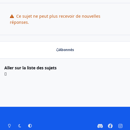
Ce sujet ne peut plus recevoir de nouvelles
réponses.
Abonnés
Aller sur la liste des sujets
Mode Clair
Mode Sombre
Préférence Système
d
f
i