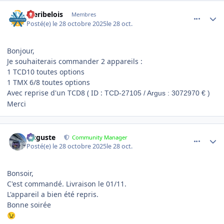
comment_25425
Author stats
meribelois
Membres
Posté(e)
le 28 octobre 2025
le 28 oct.
Bonjour,
Je souhaiterais commander 2 appareils :
1 TCD10 toutes options
1 TMX 6/8 toutes options
Avec reprise d'un TCD8 ( ID :
TCD-27105 / Argus : 3072970 € )
Merci
comment_25428
Author stats
Auguste
Community Manager
Posté(e)
le 28 octobre 2025
le 28 oct.
Bonsoir,
C'est commandé. Livraison le 01/11.
L'appareil a bien été repris.
Bonne soirée
😉