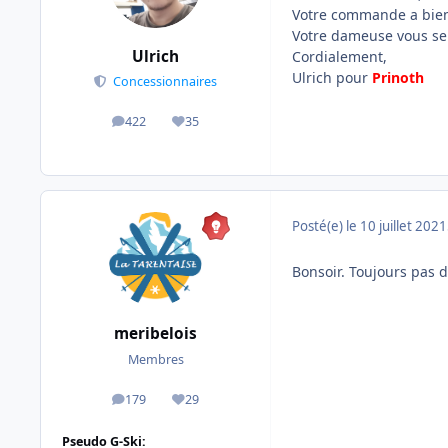
Votre commande a bien 
Votre dameuse vous sera 
Ulrich
Cordialement,
Ulrich pour
Prinoth
Concessionnaires
422
35
messages
Réputation
Posté(e)
le 10 juillet 2021
Bonsoir. Toujours pas d
meribelois
Membres
179
29
messages
Réputation
Pseudo G-Ski: