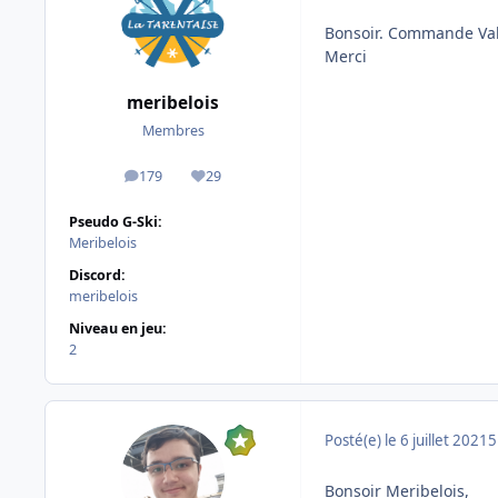
Bonsoir. Commande Val
Merci
meribelois
Membres
179
29
messages
Réputation
Pseudo G-Ski:
Meribelois
Discord:
meribelois
Niveau en jeu:
2
Posté(e)
le 6 juillet 2021
5
Bonsoir Meribelois,