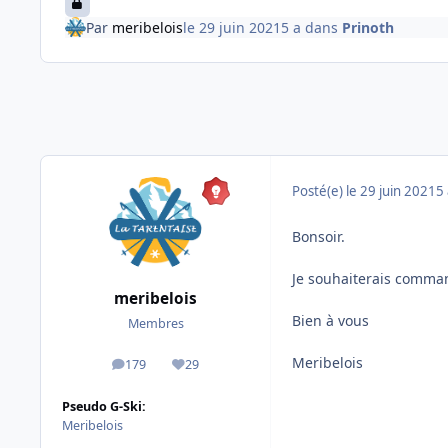
Par
meribelois
le 29 juin 2021
5 a
dans
Prinoth
Posté(e)
le 29 juin 2021
5 
Bonsoir.
Je souhaiterais comman
meribelois
Bien à vous
Membres
Meribelois
179
29
messages
Réputation
Pseudo G-Ski:
Meribelois