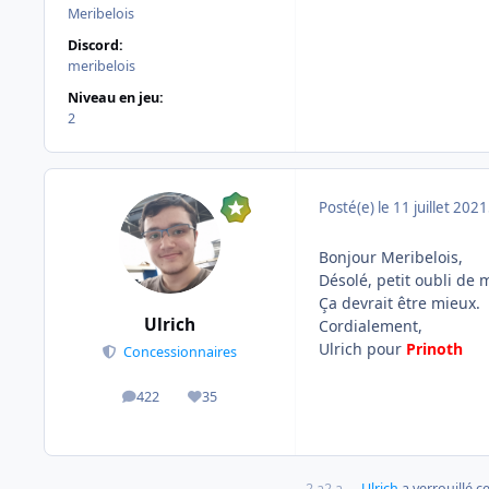
Meribelois
Discord:
meribelois
Niveau en jeu:
2
Posté(e)
le 11 juillet 2021
Bonjour Meribelois,
Désolé, petit oubli de 
Ça devrait être mieux.
Ulrich
Cordialement,
Ulrich pour
Prinoth
Concessionnaires
422
35
messages
Réputation
2 a
2 a
Ulrich
a verrouillé ce