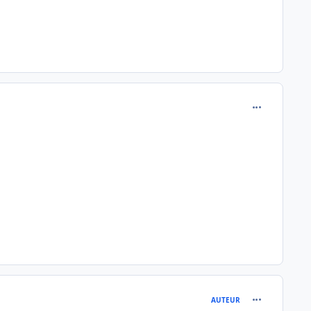
comment_510
comment_511
AUTEUR