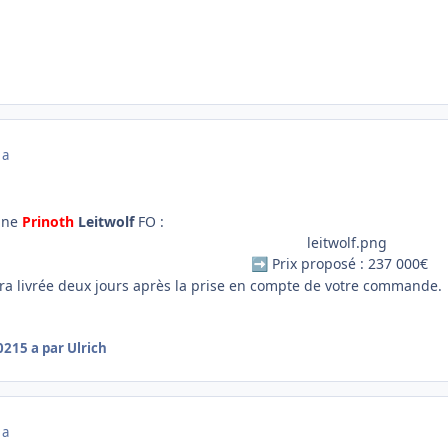
 a
 une
Prinoth
Leitwolf
FO
:
Prix proposé : 237 000€
➡️
a livrée deux jours après la prise en compte de votre commande.
2021
5 a
par Ulrich
 a