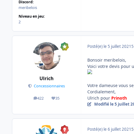
Discord:
meribelois
Niveau en jeu:
2
Posté(e)
le 5 juillet 2021
5
Bonsoir meribelois,
Voici votre devis pour
Ulrich
Votre dameuse vous ser
Concessionnaires
Cordialement,
Ulrich pour
Prinoth
422
35
messages
Réputation
Modifié
le 5 juillet 
Posté(e)
le 6 juillet 2021
5