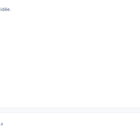
idée.
 a