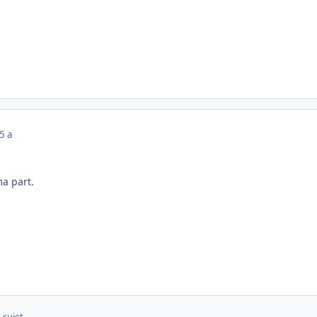
5 a
ma part.
 sujet