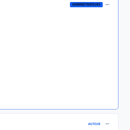
comment_512
ADMINISTRATEURS
comment_513
AUTEUR