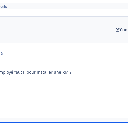
eils
Com
 a
employé faut il pour installer une RM ?