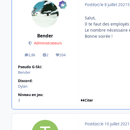
Posté(e)
le 8 juillet 2021
5
Salut,
Il te faut des employé
Le nombre nécessaire es
Bender
Bonne soirée !
Administrateurs
2,8k
2
204
messages
Solutions
Réputation
Pseudo G-Ski:
Bender
Discord:
Dylan
Niveau en jeu:
Citer
3
Posté(e)
le 10 juillet 2021