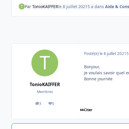
Par
TonioKAIFFER
le 8 juillet 2021
5 a
dans
Aide & Cons
Posté(e)
le 8 juillet 2021
5
Bonjour,
Je voulais savoir quel 
Bonne journée
TonioKAIFFER
Membres
3
0
messages
Réputation
Citer