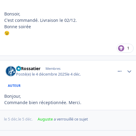
Bonsoir,
C'est commandé. Livraison le 02/12.
Bonne soirée
😉
1
comment_26423
Author stats
LeRossatier
Membres
Posté(e)
le 4 décembre 2025
le 4 déc.
AUTEUR
Bonjour,
Commande bien réceptionnée. Merci.
le 5 déc.
le 5 déc.
Auguste
a verrouillé ce sujet