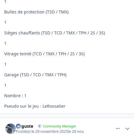
1
Bulles de protection (TSD / TMX)
1
Sièges chauffants (TSD / TCD / TMX / TPH / 2S / 3S)
1
Vitrage teinté (TCD / TMX / TPH / 2S / 3S)
1
Garage (TSD / TCD / TMX / TPH)
1
Nombre : 1
Pseudo sur le jeu : LeRossatier
comment_26307
Author stats
Auguste
Community Manager
Posté(e)
le 29 novembre 2025
le 29 nov.