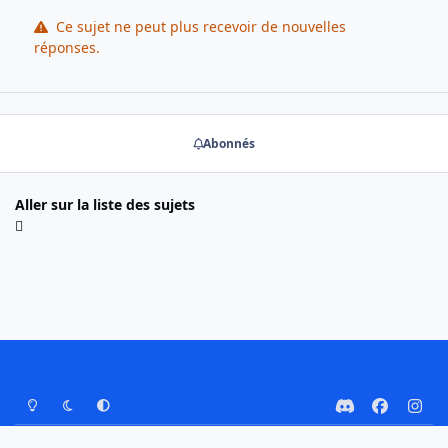
Ce sujet ne peut plus recevoir de nouvelles
réponses.
Abonnés
Aller sur la liste des sujets
Mode Clair
Mode Sombre
Préférence Système
d
f
i
i
a
n
Nous contacter
Cookies