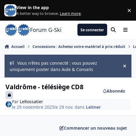
Aller au contenu
View in the app
×
Di
A better way to browse.
Learn more
.
Forum G-Ski
Se connecter
Rechercher
Menu
Accueil
Concessions : Achetez votre matériel à prix réduit
L
Vous n'êtes pas connecté : vous pouvez
Hide
uniquement poster dans Aide & Conseils
Valdrôme - télésiège CD8
Abonnés
Par
LeRossatier
le 29 novembre 2025
le 29 nov.
dans
Leitner
Commencer un nouveau sujet