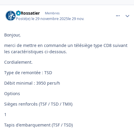
comment_26302
Author stats
LeRossatier
Membres
Posté(e)
le 29 novembre 2025
le 29 nov.
Bonjour,
merci de mettre en commande un télésiège type CD8 suivant
les caractéristiques ci-dessous.
Cordialement.
Type de remontée : TSD
Débit minimal : 3950 pers/h
Options
Sièges renforcés (TSF / TSD / TMX)
1
Tapis d'embarquement (TSF / TSD)