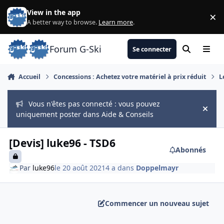
Aller au contenu
View in the app
×
Di
A better way to browse.
Learn more
.
Forum G-Ski
Se connecter
Rechercher
Menu
Accueil
Concessions : Achetez votre matériel à prix réduit
L
Vous n'êtes pas connecté : vous pouvez
Hide
uniquement poster dans Aide & Conseils
[Devis] luke96 - TSD6
Abonnés
Par
luke96
le 20 août 2021
4 a
dans
Doppelmayr
Commencer un nouveau sujet