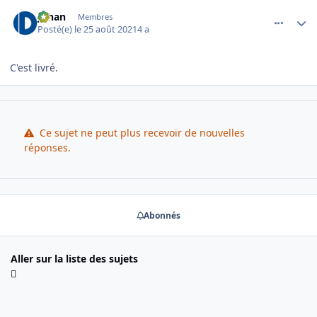
comment_5549
Author stats
Johan
Membres
Posté(e)
le 25 août 2021
4 a
C'est livré.
Ce sujet ne peut plus recevoir de nouvelles
réponses.
Abonnés
Aller sur la liste des sujets