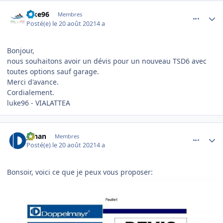
comment_5493
Author stats
luke96
Membres
Posté(e)
le 20 août 2021
4 a
Bonjour,
nous souhaitons avoir un dévis pour un nouveau TSD6 avec
toutes options sauf garage.
Merci d'avance.
Cordialement.
luke96 - VIALATTEA
comment_5505
Author stats
Johan
Membres
Posté(e)
le 20 août 2021
4 a
Bonsoir, voici ce que je peux vous proposer: