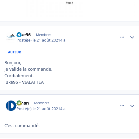
comment_5519
Author stats
luke96
Membres
Posté(e)
le 21 août 2021
4 a
AUTEUR
Bonjour,
je valide la commande.
Cordialement.
luke96 - VIALATTEA
comment_5520
Author stats
Johan
Membres
Posté(e)
le 21 août 2021
4 a
C'est commandé.