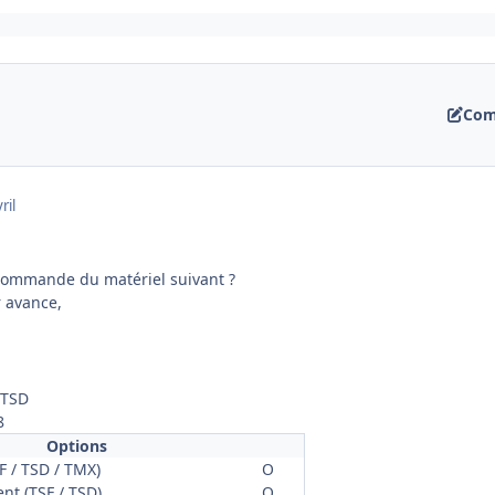
Com
ril
 commande du matériel suivant ?
 avance,
TSD
8
Options
F / TSD / TMX)
O
t (TSF / TSD)
O