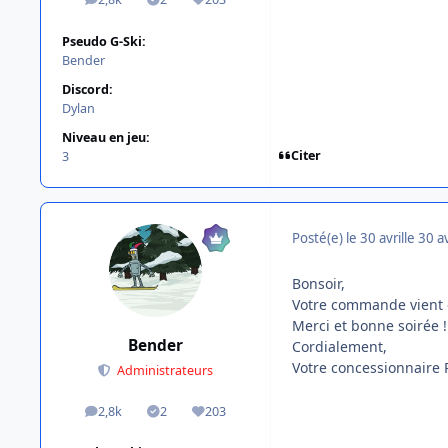
messages
Solutions
Réputation
Pseudo G-Ski:
Bender
Discord:
Dylan
Niveau en jeu:
Citer
3
Posté(e)
le 30 avril
le 30 av
Bonsoir,
Votre commande vient d'
Merci et bonne soirée !
Bender
Cordialement,
Votre concessionnaire
Administrateurs
2,8k
2
203
messages
Solutions
Réputation