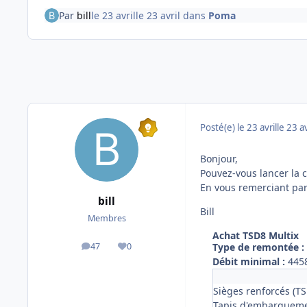
Par
bill
le 23 avril
le 23 avril
dans
Poma
Posté(e)
le 23 avril
le 23 av
Bonjour,
Pouvez-vous lancer la
En vous remerciant par
bill
Bill
Membres
Achat TSD8 Multix
Type de remontée :
47
0
messages
Réputation
Débit minimal :
445
Sièges renforcés (TS
Tapis d'embarquemen