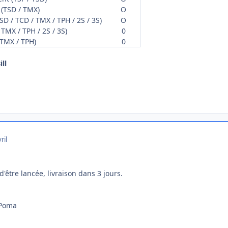
 (TSD / TMX)
O
SD / TCD / TMX / TPH / 2S / 3S)
O
 TMX / TPH / 2S / 3S)
0
 TMX / TPH)
0
ill
ril
être lancée, livraison dans 3 jours.
 Poma