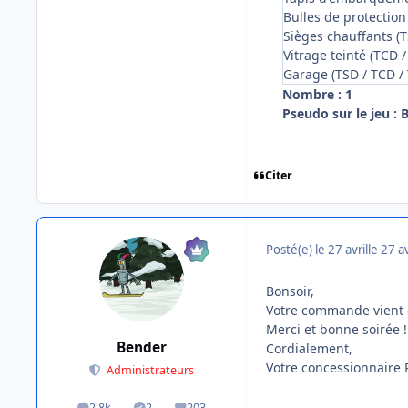
Bulles de protection
Sièges chauffants (T
Vitrage teinté (TCD /
Garage (TSD / TCD /
Nombre : 1
Pseudo sur le jeu : B
Citer
Posté(e)
le 27 avril
le 27 av
Bonsoir,
Votre commande vient d'
Merci et bonne soirée !
Bender
Cordialement,
Votre concessionnaire
Administrateurs
2,8k
2
203