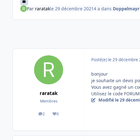
Par
raratak
le 29 décembre 2021
4 a
dans
Doppelmayr
Posté(e)
le 29 décembre
bonjour
je souhaite un devis p
Vous avez gagné un cod
raratak
Utilisez le code
FORUM
Modifié
le 29 décem
Membres
2
0
messages
Réputation