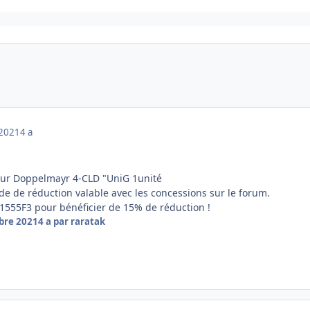
 2021
4 a
our Doppelmayr 4-CLD "UniG 1unité
e de réduction valable avec les concessions sur le forum.
1555F3
pour bénéficier de 15% de réduction !
bre 2021
4 a
par raratak