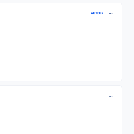
comment_689
AUTEUR
comment_689