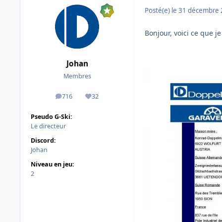
Posté(e)
le 31 décembre
Bonjour, voici ce que j
Johan
Membres
716
32
messages
Réputation
Pseudo G-Ski:
Le directeur
Discord:
Johan
Niveau en jeu:
2