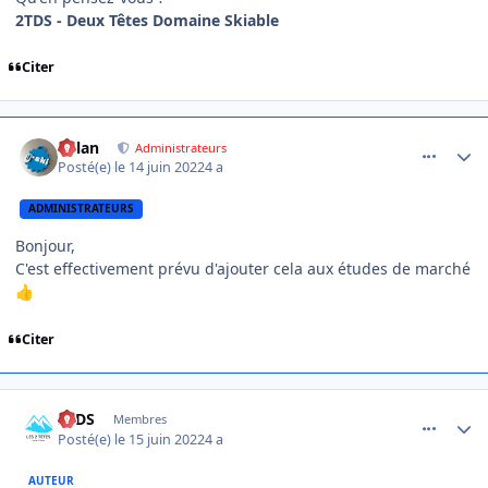
2TDS - Deux Têtes Domaine Skiable
Citer
comment_8196
Author stats
dylan
Administrateurs
Posté(e)
le 14 juin 2022
4 a
ADMINISTRATEURS
Bonjour,
C'est effectivement prévu d'ajouter cela aux études de marché
👍
Citer
comment_8200
Author stats
2TDS
Membres
Posté(e)
le 15 juin 2022
4 a
AUTEUR