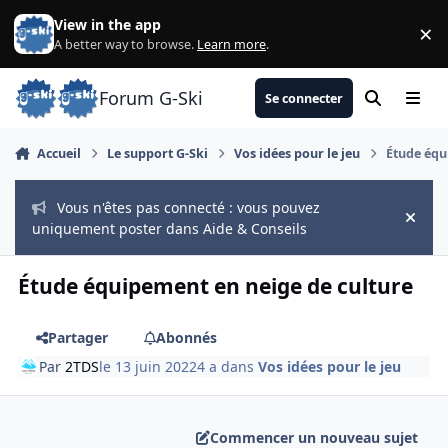
Aller au contenu
View in the app
×
Di
A better way to browse.
Learn more
.
Forum G-Ski
Se connecter
Rechercher
Menu
Accueil
Le support G-Ski
Vos idées pour le jeu
Étude équ
Vous n'êtes pas connecté : vous pouvez
Hide
uniquement poster dans Aide & Conseils
Étude équipement en neige de culture
Partager
Abonnés
Par
2TDS
le 13 juin 2022
4 a
dans
Vos idées pour le jeu
Commencer un nouveau sujet