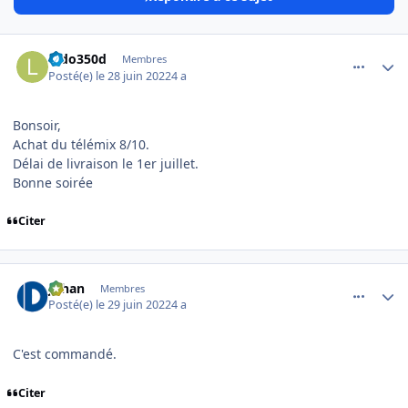
comment_8283
Author stats
ludo350d
Membres
Posté(e)
le 28 juin 2022
4 a
Bonsoir,
Achat du télémix 8/10.
Délai de livraison le 1er juillet.
Bonne soirée
Citer
comment_8293
Author stats
Johan
Membres
Posté(e)
le 29 juin 2022
4 a
C'est commandé.
Citer