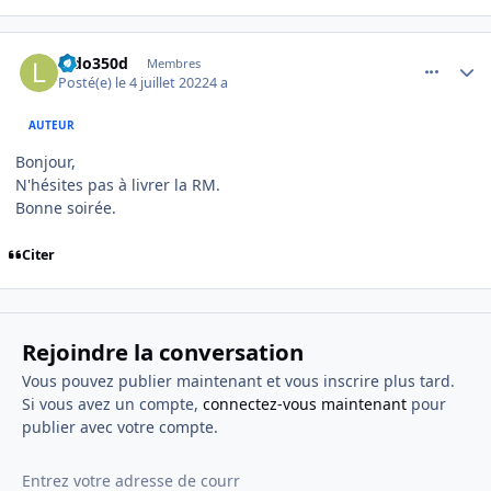
comment_8309
Author stats
ludo350d
Membres
Posté(e)
le 4 juillet 2022
4 a
AUTEUR
Bonjour,
N'hésites pas à livrer la RM.
Bonne soirée.
Citer
Rejoindre la conversation
Vous pouvez publier maintenant et vous inscrire plus tard.
Si vous avez un compte,
connectez-vous maintenant
pour
publier avec votre compte.