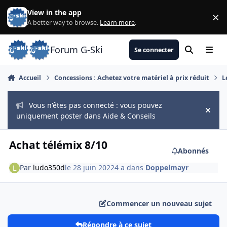
Aller au contenu
View in the app
×
Di
A better way to browse.
Learn more
.
Forum G-Ski
Se connecter
Rechercher
Menu
Accueil
Concessions : Achetez votre matériel à prix réduit
L
Vous n'êtes pas connecté : vous pouvez
Hide
uniquement poster dans Aide & Conseils
Achat télémix 8/10
Abonnés
Par
ludo350d
le 28 juin 2022
4 a
dans
Doppelmayr
Commencer un nouveau sujet
Répondre à ce sujet