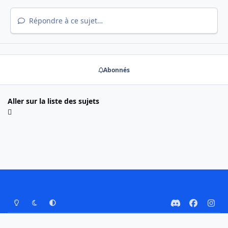
Répondre à ce sujet…
Abonnés
Aller sur la liste des sujets
Mode Clair
Mode Sombre
Préférence Système
d
f
i
i
a
n
Nous contacter
Cookies
s
c
s