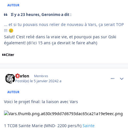
AUTEUR
Il y a 23 heures, Geronimo a dit :
... et si tu pouvais nous relier de nouveau à Vars, ça serait TOP
!!!
🥲
Salut! C'est relié dans la vraie vie, et pourquoi pas sur Gski
également! (di'ici 15 ans ça devrait le faire ahah)
Citer
comment_12532
Author stats
Marlon
Membres
Posté(e)
le 5 janvier 2024
2 a
AUTEUR
Voici le projet final: la liaison avec Vars
1 TCD8 Sainte Marie (MND- 2200 pers/h)
Sainte