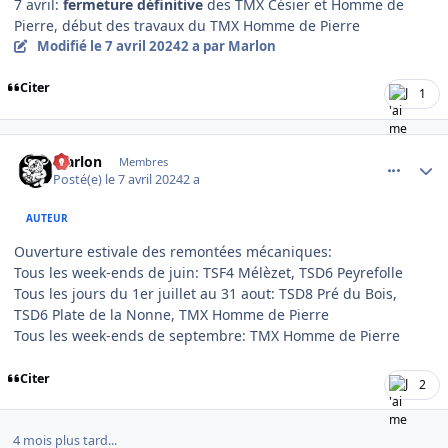
7 avril:
fermeture définitive
des TMX Césier et Homme de
Pierre, début des travaux du TMX Homme de Pierre
Modifié
le 7 avril 2024
2 a
par Marlon
Citer
1
comment_14063
Author stats
Marlon
Membres
Posté(e)
le 7 avril 2024
2 a
AUTEUR
Ouverture estivale des remontées mécaniques:
Tous les week-ends de juin: TSF4 Mélèzet, TSD6 Peyrefolle
Tous les jours du 1er juillet au 31 aout: TSD8 Pré du Bois,
TSD6 Plate de la Nonne, TMX Homme de Pierre
Tous les week-ends de septembre: TMX Homme de Pierre
Citer
2
4 mois plus tard...