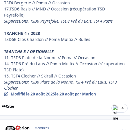
TSF4 Bergerie // Poma // Occasion
17.TSD6 Razis // MND // Occasion (récupération TSD
Peyrefolle)
Suppressions, TSD6 Peyrefolle, TSD8 Pré du Bois, TSF4 Razis
TRANCHE 4 / 2028
TSD6B Clos Chardon // Poma Multix // Bulles
TRANCHE 5 / OPTIONELLE
11. TSD8 Plate de la Nonne // Poma // Occasion
14. TSD6 Pré du Laus // Poma Multix // Occasion (récupération
TSD Plate)
15. TSF4 Clocher // Skirail // Occasion
Suppressions: TSD6 Plate de la Nonne, TSF4 Pré du Laus, TSF3
Clocher
Modifié
le 20 août 2025
le 20 août
par Marlon
Citer
4
comment_17345
Author stats
Marlon
Membres