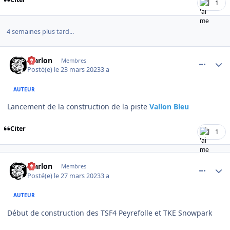
1
4 semaines plus tard...
comment_10477
Author stats
Marlon
Membres
Posté(e)
le 23 mars 2023
3 a
AUTEUR
Lancement de la construction de la piste
Vallon Bleu
Citer
1
comment_10513
Author stats
Marlon
Membres
Posté(e)
le 27 mars 2023
3 a
AUTEUR
Début de construction des TSF4 Peyrefolle et TKE Snowpark