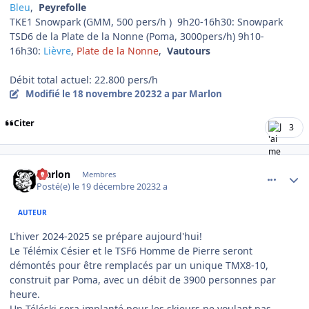
Bleu
,
Peyrefolle
TKE1 Snowpark (GMM, 500 pers/h ) 9h20-16h30: Snowpark
TSD6 de la Plate de la Nonne (Poma, 3000pers/h) 9h10-
16h30:
Lièvre
,
Plate de la Nonne
,
Vautours
Débit total actuel: 22.800 pers/h
Modifié
le 18 novembre 2023
2 a
par Marlon
Citer
3
comment_12342
Author stats
Marlon
Membres
Posté(e)
le 19 décembre 2023
2 a
AUTEUR
L'hiver 2024-2025 se prépare aujourd'hui!
Le Télémix Césier et le TSF6 Homme de Pierre seront
démontés pour être remplacés par un unique TMX8-10,
construit par Poma, avec un débit de 3900 personnes par
heure.
Un Téléski sera implanté pour les skieurs ne voulant pas