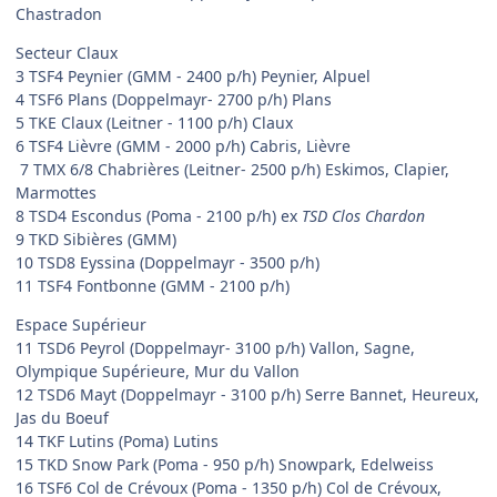
Chastradon
Secteur Claux
3 TSF4 Peynier (GMM - 2400 p/h) Peynier, Alpuel
4 TSF6 Plans (Doppelmayr- 2700 p/h) Plans
5 TKE Claux (Leitner - 1100 p/h) Claux
6 TSF4 Lièvre (GMM - 2000 p/h) Cabris, Lièvre
7 TMX 6/8 Chabrières (Leitner- 2500 p/h) Eskimos, Clapier,
Marmottes
8 TSD4 Escondus (Poma - 2100 p/h) ex
TSD Clos Chardon
9 TKD Sibières (GMM)
10 TSD8 Eyssina (Doppelmayr - 3500 p/h)
11 TSF4 Fontbonne (GMM - 2100 p/h)
Espace Supérieur
11 TSD6 Peyrol (Doppelmayr- 3100 p/h) Vallon, Sagne,
Olympique Supérieure, Mur du Vallon
12 TSD6 Mayt (Doppelmayr - 3100 p/h) Serre Bannet, Heureux,
Jas du Boeuf
14 TKF Lutins (Poma) Lutins
15 TKD Snow Park (Poma - 950 p/h) Snowpark, Edelweiss
16 TSF6 Col de Crévoux (Poma - 1350 p/h) Col de Crévoux,