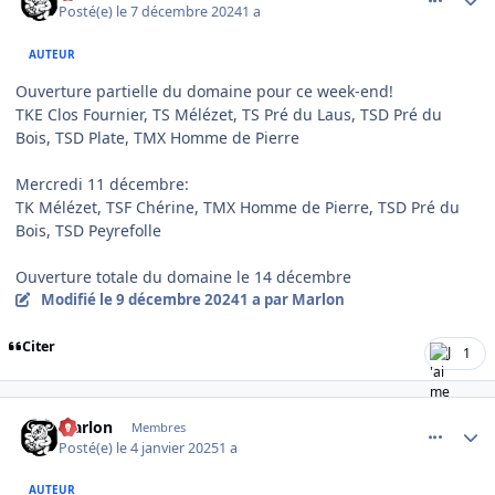
Posté(e)
le 7 décembre 2024
1 a
AUTEUR
Ouverture partielle du domaine pour ce week-end!
TKE Clos Fournier, TS Mélézet, TS Pré du Laus, TSD Pré du
Bois, TSD Plate, TMX Homme de Pierre
Mercredi 11 décembre:
TK Mélézet, TSF Chérine, TMX Homme de Pierre, TSD Pré du
Bois, TSD Peyrefolle
Ouverture totale du domaine le 14 décembre
Modifié
le 9 décembre 2024
1 a
par Marlon
Citer
1
comment_17688
Author stats
Marlon
Membres
Posté(e)
le 4 janvier 2025
1 a
AUTEUR