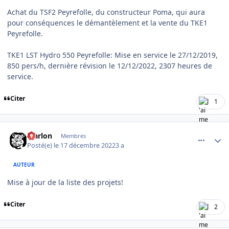
Achat du TSF2 Peyrefolle, du constructeur Poma, qui aura
pour conséquences le démantèlement et la vente du TKE1
Peyrefolle.
TKE1 LST Hydro 550 Peyrefolle: Mise en service le 27/12/2019,
850 pers/h, dernière révision le 12/12/2022, 2307 heures de
service.
Citer
1
comment_9459
Author stats
Marlon
Membres
Posté(e)
le 17 décembre 2022
3 a
AUTEUR
Mise à jour de la liste des projets!
Citer
2