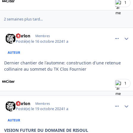
Citer
1
2 semaines plus tard...
comment_16745
Author stats
Marlon
Membres
Posté(e)
le 16 octobre 2024
1 a
AUTEUR
Dernier chantier de l'automne: construction d'une retenue
collinaire au sommet du TK Clos Fournier
Citer
1
comment_16783
Author stats
Marlon
Membres
Posté(e)
le 19 octobre 2024
1 a
AUTEUR
VISION FUTURE DU DOMAINE DE RISOUL