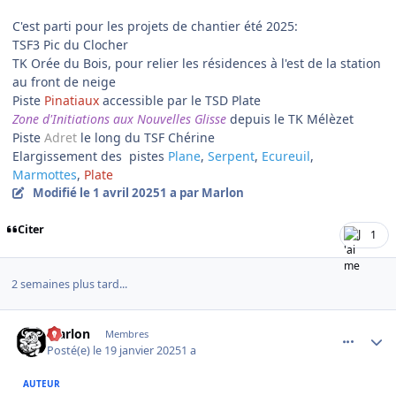
C'est parti pour les projets de chantier été 2025:
TSF3 Pic du Clocher
TK Orée du Bois, pour relier les résidences à l'est de la station
au front de neige
Piste
Pinatiaux
accessible par le TSD Plate
Zone d'Initiations aux Nouvelles Glisse
depuis le TK Mélèzet
Piste
Adret
le long du TSF Chérine
Elargissement des pistes
Plane
,
Serpent
,
Ecureuil
,
Marmottes
,
Plate
Modifié
le 1 avril 2025
1 a
par Marlon
Citer
1
2 semaines plus tard...
comment_17900
Author stats
Marlon
Membres
Posté(e)
le 19 janvier 2025
1 a
AUTEUR