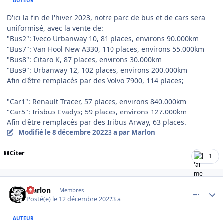
AUTEUR
D'ici la fin de l'hiver 2023, notre parc de bus et de cars sera
uniformisé, avec la vente de:
"Bus2": Iveco Urbanway 10, 81 places, environs 90.000km
"Bus7": Van Hool New A330, 110 places, environs 55.000km
"Bus8": Citaro K, 87 places, environs 30.000km
"Bus9": Urbanway 12, 102 places, environs 200.000km
Afin d'être remplacés par des Volvo 7900, 114 places;
"Car1": Renault Tracer, 57 places, environs 840.000km
"Car5": Irisbus Evadys; 59 places, environs 127.000km
Afin d'être remplacés par des Iribus Arway, 63 places.
Modifié
le 8 décembre 2022
3 a
par Marlon
Citer
1
comment_9330
Author stats
Marlon
Membres
Posté(e)
le 12 décembre 2022
3 a
AUTEUR