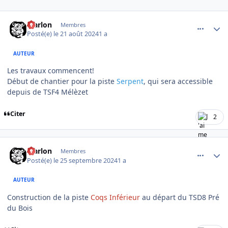
comment_16187
Author stats
Marlon
Membres
Posté(e)
le 21 août 2024
1 a
AUTEUR
Les travaux commencent!
Début de chantier pour la piste
Serpent
, qui sera accessible
depuis de TSF4 Mélèzet
Citer
2
comment_16548
Author stats
Marlon
Membres
Posté(e)
le 25 septembre 2024
1 a
AUTEUR
Construction de la piste
Coqs Inférieur
au départ du TSD8 Pré
du Bois