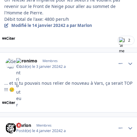
revenir sur le Front de Neige pour aller au sommet de
l'Homme de Pierre.
Débit total de l'axe: 4800 pers/h
Modifié
le 14 janvier 2024
2 a
par Marlon
Citer
2
comment_12488
Author stats
Geronimo
Membres
Posté(e)
le 3 janvier 2024
2 a
... et si tu pouvais nous relier de nouveau à Vars, ça serait TOP
!!!
🥲
Citer
comment_12512
Author stats
Marlon
Membres
Posté(e)
le 4 janvier 2024
2 a