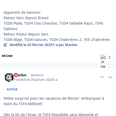
Appareils de liaisons:
Retour Vars depuis Risoul
TSD6 Plate, TSD4 Clos Chardon, TSD4 Valbelle Razis, TSF6
Sablons
Retour Risoul depuis Vars
TSD6 Mayt, TSD4 Saluces, TSD4 Chabrières 2, TKE Chabrières
Modifié
le 20 février 2025
1 a
par Marlon
Citer
2
comment_12750
Author stats
Marlon
Membres
Posté(e)
le 28 janvier 2024
2 a
AUTEUR
Petite surprise pour les vacances de février: embarquez à
bord du TSF4 Mélèzet!
Dès la fin de l'hiver, le TSF4 Peyrefolle sera démonté et