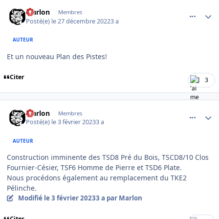
comment_9643
Author stats
Marlon
Membres
Posté(e)
le 27 décembre 2022
3 a
AUTEUR
Et un nouveau Plan des Pistes!
Citer
3
comment_10089
Author stats
Marlon
Membres
Posté(e)
le 3 février 2023
3 a
AUTEUR
Construction imminente des TSD8 Pré du Bois, TSCD8/10 Clos
Fournier-Césier, TSF6 Homme de Pierre et TSD6 Plate.
Nous procédons également au remplacement du TKE2
Pélinche.
Modifié
le 3 février 2023
3 a
par Marlon
Citer