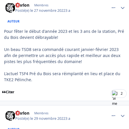
comment_9146
Author stats
Marlon
Membres
Posté(e)
le 27 novembre 2022
3 a
AUTEUR
Pour fêter le début d'année 2023 et les 3 ans de la station, Pré
du Bois devient débrayable!
Un beau TSD8 sera commandé courant janvier-février 2023
afin de permettre un accès plus rapide et meilleur aux deux
pistes les plus fréquentées du domaine!
L'actuel TSF4 Pré du Bois sera réimplanté en lieu et place du
TKE2 Pélinche.
Citer
2
comment_9175
Author stats
Marlon
Membres
Posté(e)
le 29 novembre 2022
3 a