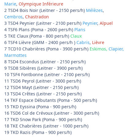
Marie
,
Olympique Inférieure
2 TSD4 Bois Noir (Leitner - 2150 pers/h)
Mélèzes
,
Cembros
,
Chastradon
3 TSD4 Peynier (Leitner - 2100 pers/h)
Peynier
,
Alpuel
4 TSF6 Plans (Poma - 2600 pers/h)
Plans
5 TKE Claux (Poma - 800 pers/h)
Claux
6 TSF4 Lièvre (GMM - 2400 pers/h )
Cabris
,
Lièvre
7 TCD10 Chabrières (Poma - 3900 pers/h)
Eskimos,
Clapier,
Marmottes
8 TSD4 Escondus (Leitner - 2150 pers/h)
9 TSD8 Sibières (Leitner - 3900 pers/h)
10 TSF4 Fontbonne (Leitner - 2100 pers/h)
11 TSD6 Peyrol (Leitner - 3000 pers/h)
12 TSD4 Mayt (Leitner - 2150 pers/h)
13 TSD4 Crêtes (Leitner - 2150 pers/h)
14 TKF Espace Débutants (Poma - 500 pers/h)
15 TKD Eyssina (Poma - 900 pers/h)
16 TSD6 Col de Crévoux (Leitner - 3000 pers/h)
17 TKD Snow Park (Poma - 900 pers/h)
18 TKE Chabrières (Leitner - 1000 pers/h)
19 TKD Razis (Poma - 900 pers/h)