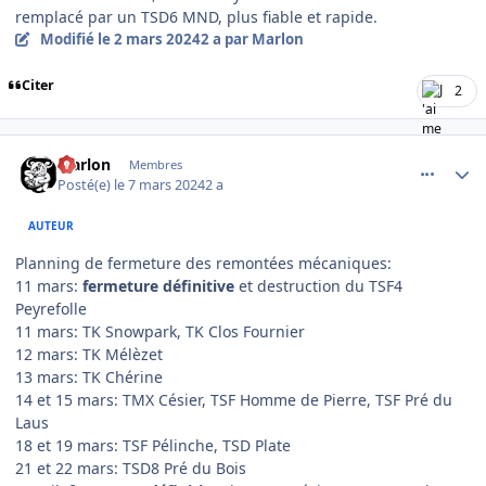
remplacé par un TSD6 MND, plus fiable et rapide.
Modifié
le 2 mars 2024
2 a
par Marlon
Citer
2
comment_13486
Author stats
Marlon
Membres
Posté(e)
le 7 mars 2024
2 a
AUTEUR
Planning de fermeture des remontées mécaniques:
11 mars:
fermeture définitive
et destruction du TSF4
Peyrefolle
11 mars: TK Snowpark, TK Clos Fournier
12 mars: TK Mélèzet
13 mars: TK Chérine
14 et 15 mars: TMX Césier, TSF Homme de Pierre, TSF Pré du
Laus
18 et 19 mars: TSF Pélinche, TSD Plate
21 et 22 mars: TSD8 Pré du Bois