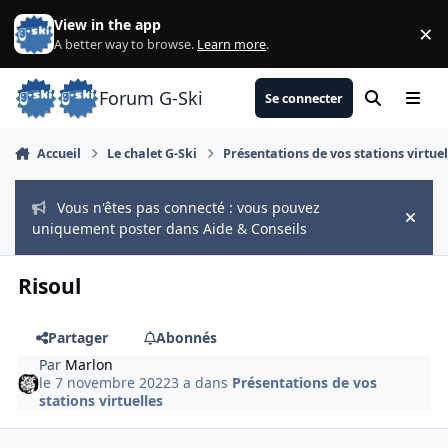
Aller au contenu
View in the app
×
Di
A better way to browse.
Learn more
.
Forum G-Ski
Se connecter
Rechercher
Menu
Accueil
Le chalet G-Ski
Présentations de vos stations virtuel
Vous n'êtes pas connecté : vous pouvez
Hide
uniquement poster dans Aide & Conseils
Risoul
Partager
Abonnés
Par
Marlon
le 7 novembre 2022
3 a
dans
Présentations de vos
stations virtuelles