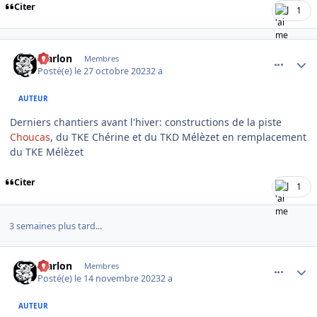
Citer
1
comment_11879
Author stats
Marlon
Membres
Posté(e)
le 27 octobre 2023
2 a
AUTEUR
Derniers chantiers avant l'hiver: constructions de la piste
Choucas
, du TKE Chérine et du TKD Mélèzet en remplacement
du TKE Mélèzet
Citer
1
3 semaines plus tard...
comment_12036
Author stats
Marlon
Membres
Posté(e)
le 14 novembre 2023
2 a
AUTEUR