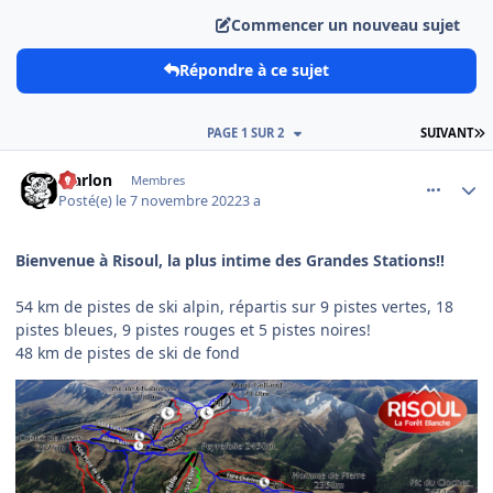
Commencer un nouveau sujet
Répondre à ce sujet
D
PAGE 1 SUR 2
SUIVANT
comment_9058
Author stats
Marlon
Membres
Posté(e)
le 7 novembre 2022
3 a
Bienvenue à Risoul, la plus intime des Grandes Stations!!
54 km de pistes de ski alpin, répartis sur 9 pistes vertes, 18
pistes bleues, 9 pistes rouges et 5 pistes noires!
48 km de pistes de ski de fond